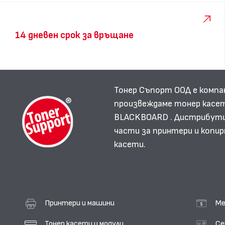
14 дневен срок за връщане
Тонер Съпорт ООД е компа
произвеждаме тонер касет
BLACKBOARD . Дистрибутир
части за принтери и копир
касети.
Принтери и машини
Ме
Тонер касети и модули
Се