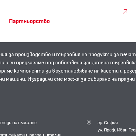
Партньорство
ния за производство и търговия на продукти за печат
и и ги предлагаме под собствена защитена търговска
аме компоненти за възстановяване на касети и резе
ни машини. Изградили сме мрежа за събиране на празн
тоди на плащане
гр. София
ул. Проф. Иван Г
ртификати и разрешителни