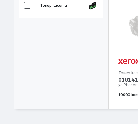
Тонер касета
Тонер ка
01614
за Phaser
10000 коп