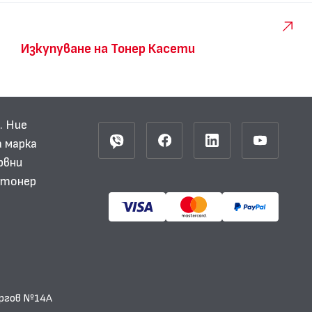
Изкупуване на Тонер Касети
. Ние
 марка
рвни
и тонер
еоргов №14А