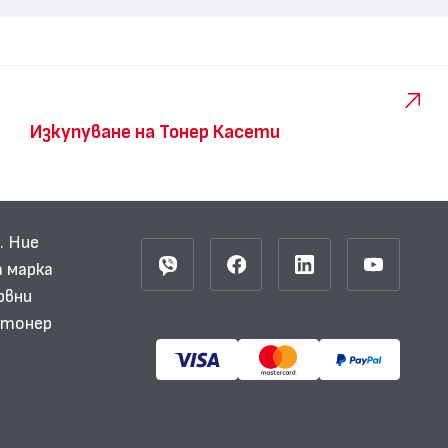
Изкупуване на Тонер Касети
. Ние
 марка
рвни
и тонер