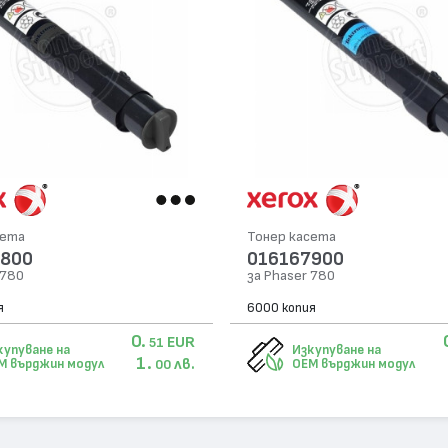
сета
Тонер касета
7800
016167900
 780
за Phaser 780
я
6000 копия
0.
EUR
51
купуване на
Изкупуване на
1.
лв.
M върджин модул
OEM върджин модул
00