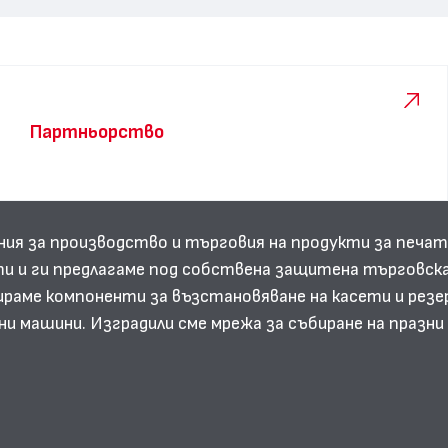
Партньорство
ния за производство и търговия на продукти за печат
и и ги предлагаме под собствена защитена търговска
аме компоненти за възстановяване на касети и резе
ни машини. Изградили сме мрежа за събиране на празн