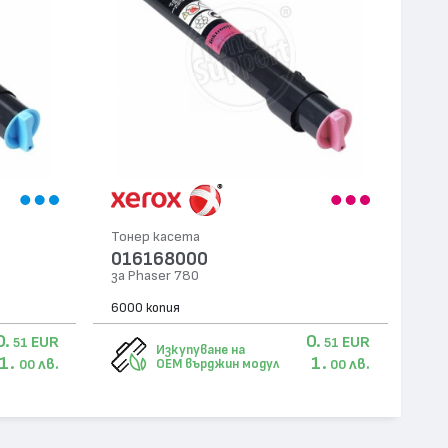
Тонер касета
016168000
за Phaser 780
6000 копия
0.
0.
EUR
EUR
51
51
Изкупуване на
1.
1.
лв.
лв.
OEM върджин модул
00
00