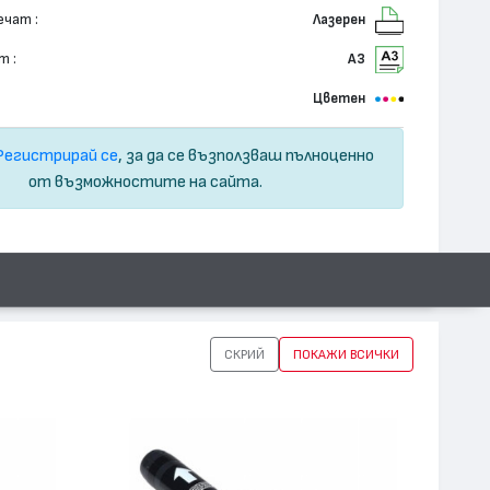
ечат :
Лазерен
т :
А3
Цветен
Регистрирай се
, за да се възползваш пълноценно
от възможностите на сайта.
СКРИЙ
ПОКАЖИ ВСИЧКИ