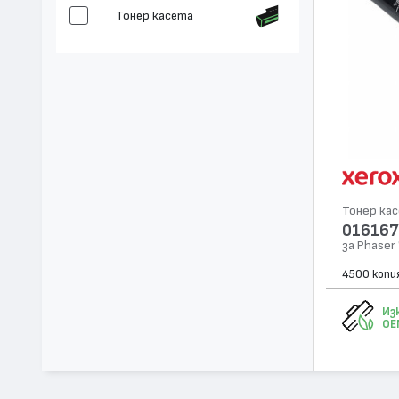
Тонер касета
Тонер ка
01616
за Phaser
4500 копи
Из
OE