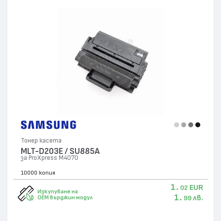
Тонер касета
MLT-D203E / SU885A
за ProXpress M4070
10000 копия
1.
EUR
02
Изкупуване на
1.
лв.
OEM върджин модул
99