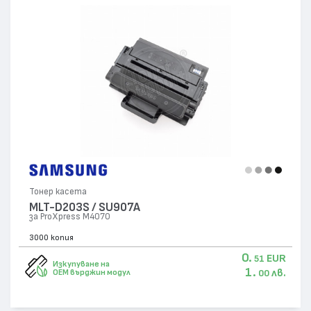
Тонер касета
MLT-D203S / SU907A
за ProXpress M4070
3000 копия
0.
EUR
51
Изкупуване на
1.
лв.
OEM върджин модул
00