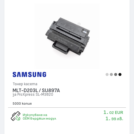
Тонер касета
MLT-D203L / SU897A
за ProXpress SL-M3820
5000 копия
1.
EUR
02
Изкупуване на
1.
лв.
OEM върджин модул
99