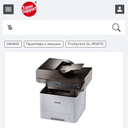
Search
Въве
EUR
НАЧАЛО
Принтери и машини
ProXpress SL-M3870