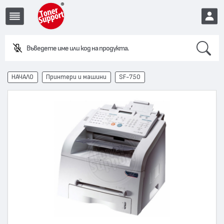
Search
Въведете име или код на продукта.
EUR
НАЧАЛО
Принтери и машини
SF-750