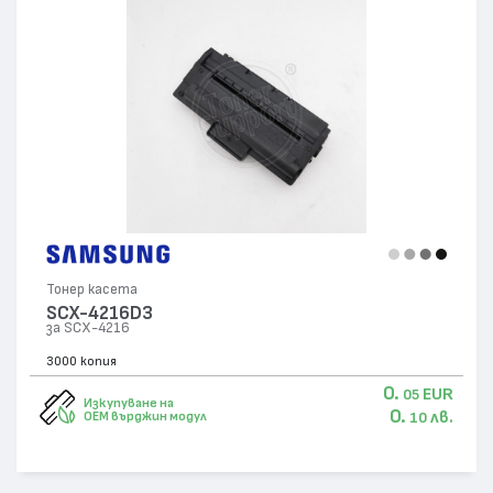
Тонер касета
SCX-4216D3
за SCX-4216
3000 копия
0.
EUR
05
Изкупуване на
0.
лв.
OEM върджин модул
10