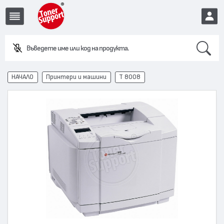
Search
Въведете име или код на продукта.
EUR
НАЧАЛО
Принтери и машини
T 8008