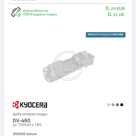
0.
EUR
26
Изкупуване на
0.
лв.
OEM върджин модул
51
РЕМОНТ И КОНСУМАТИВИ
Девелоперен модул
DV-460
за TASKalfa 180
300000 копия