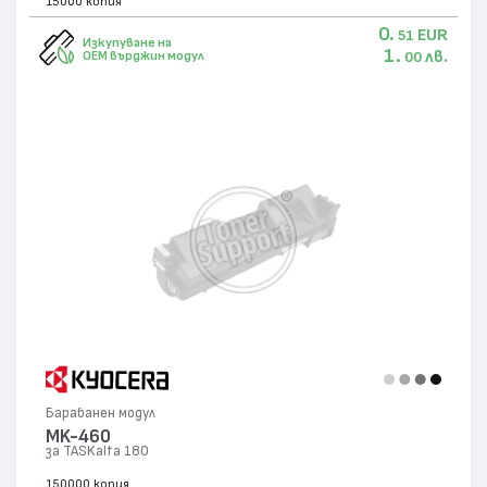
15000 копия
0.
EUR
51
Изкупуване на
1.
лв.
OEM върджин модул
00
Барабанен модул
MK-460
за TASKalfa 180
150000 копия