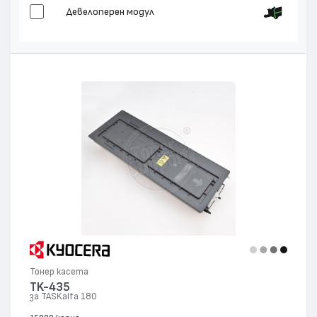
Девелоперен модул
Тонер касета
TK-435
за TASKalfa 180