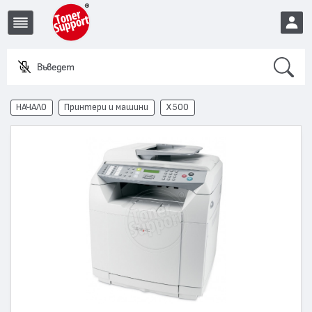
Search
Въведете име
EUR
НАЧАЛО
Принтери и машини
X500