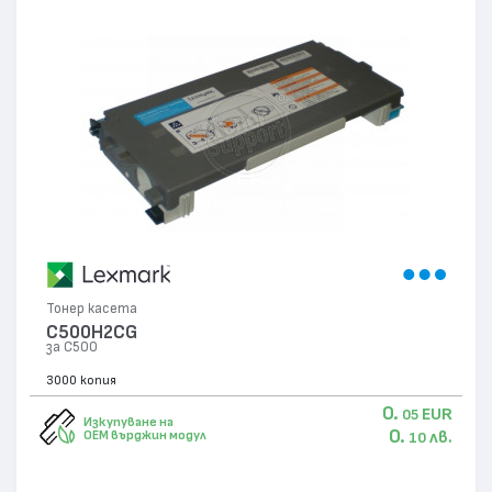
Тонер касета
C500H2CG
за C500
3000 копия
0.
EUR
05
Изкупуване на
0.
лв.
OEM върджин модул
10