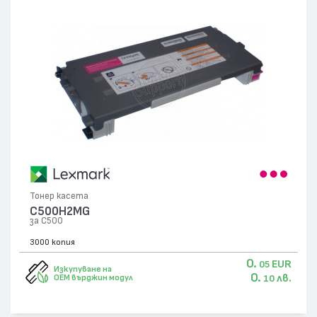
Тонер касета
C500H2MG
за C500
3000 копия
0.
EUR
05
Изкупуване на
0.
лв.
OEM върджин модул
10