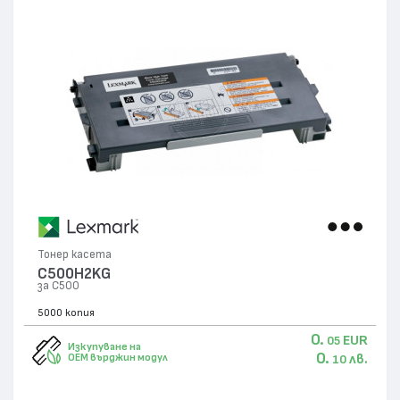
Тонер касета
C500H2KG
за C500
5000 копия
0.
EUR
05
Изкупуване на
0.
лв.
OEM върджин модул
10