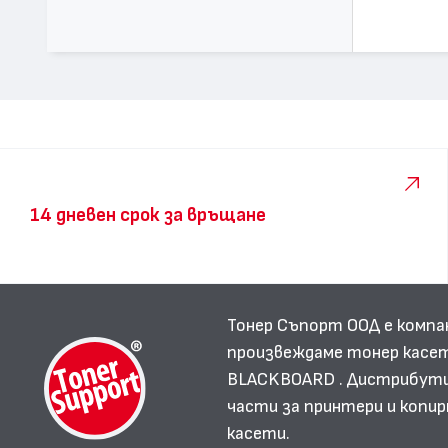
14 дневен срок за връщане
Тонер Съпорт ООД е компа
произвеждаме тонер касет
BLACKBOARD . Дистрибутир
части за принтери и копир
касети.