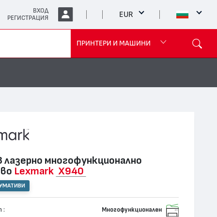
ВХОД
EUR
РЕГИСТРАЦИЯ
ПРИНТЕРИ И МАШИНИ
 лазернo многофункционално
тво
Lexmark
X940
СУМАТИВИ
 :
Многофункционален