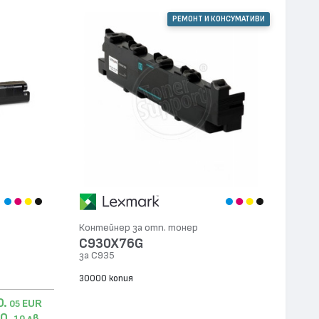
РЕМОНТ И КОНСУМАТИВИ
Контейнер за отп. тонер
C930X76G
за C935
30000 копия
0.
EUR
05
0.
лв.