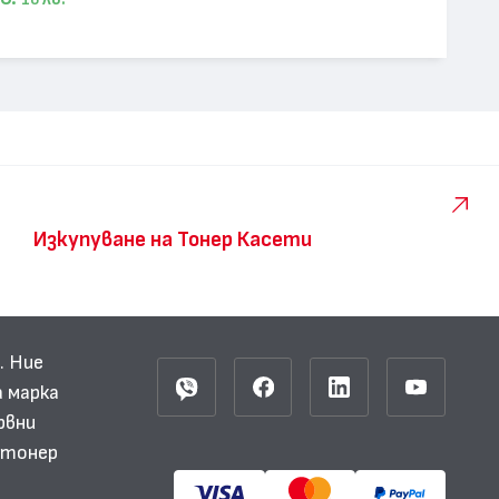
10
Изкупуване на Тонер Касети
. Ние
 марка
рвни
и тонер