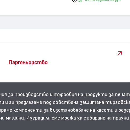
Партньорство
ния за производство и търговия на продукти за печат
и и ги предлагаме под собствена защитена търговска
аме компоненти за възстановяване на касети и резе
ни машини. Изградили сме мрежа за събиране на празн