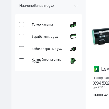
Наименование модул
Тонер касета
Барабанен модул
Девелоперен модул
Контейнер за отп.
тонер
Тонер ка
X945X
за X940
36000 коп