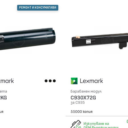
РЕМОНТ И КОНСУМАТИВИ
сета
Барабанен модул
2KG
C930X72G
за C935
ия
55000 копия
Изкупуване на
OEM върджин модул