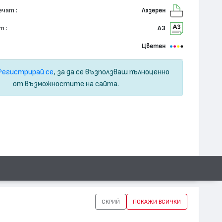
ечат :
Лазерен
т :
А3
Цветен
Регистрирай се
, за да се възползваш пълноценно
от възможностите на сайта.
СКРИЙ
ПОКАЖИ ВСИЧКИ