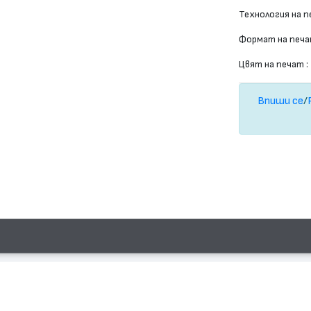
Технология на п
Формат на печа
Цвят на печат :
Впиши се
/