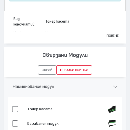
Вид
Тонер касета
консуматив:
Марка:
Xerox
ПОВЕЧЕ
Модел:
006R01630
Цвят:
Черен
Свързани Модули
Капацитет:
50000
Съвместими
VERSANT 2100 PRESS, VERSANT 3100
СКРИЙ
ПОКАЖИ ВСИЧКИ
устройства:
PRESS, VERSANT 4100 PRESS
Наименование модул
Тонер касета
Барабанен модул