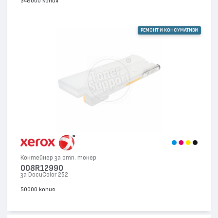
348000 копия
РЕМОНТ И КОНСУМАТИВИ
Контейнер за отп. тонер
008R12990
за DocuColor 252
50000 копия