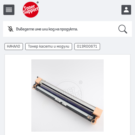
Search
EUR
НАЧАЛО
Тонер касети и модули
013R00671