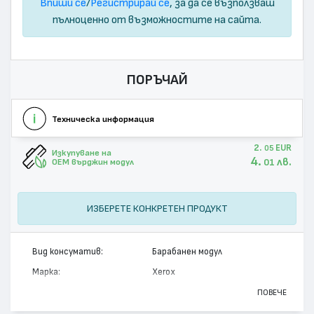
Впиши се
/
Регистрирай се
, за да се възползваш
пълноценно от възможностите на сайта.
ПОРЪЧАЙ
Техническа информация
2.
EUR
05
Изкупуване на
4.
лв.
01
OEM върджин модул
ИЗБЕРЕТЕ КОНКРЕТЕН ПРОДУКТ
Вид консуматив:
Барабанен модул
Марка:
Xerox
Модел:
013R00671
ПОВЕЧЕ
Цвят:
Черен