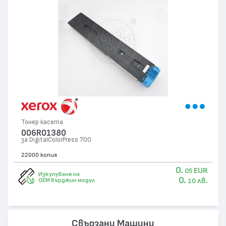
Тонер касета
006R01380
за DigitalColorPress 700
22000 копия
0.
EUR
05
Изкупуване на
0.
лв.
OEM върджин модул
10
Свързани Машини