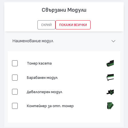
Капацитет:
150000
Свързани Модули
Съвместими устройства:
Color C75 Press, Color J75 Press
СКРИЙ
ПОКАЖИ ВСИЧКИ
Наименование модул
Тонер касета
Барабанен модул
Девелоперен модул
Контейнер за отп. тонер
Изпичащ модул