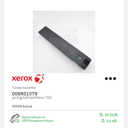
Тонер касета
006R01379
за DigitalColorPress 700
20000 копия
0.
EUR
05
Изкупуване на
0.
лв.
OEM върджин модул
10