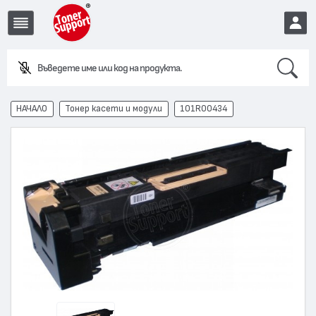
Search
Въведете име или код на продукта.
EUR
НАЧАЛО
Тонер касети и модули
101R00434