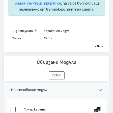
Впиши се
/
Регистрирай се
, за да се възползваш
пълноценно от възможностите на сайта.
Вид консуматив:
Барабанен модул
Марка:
Xerox
Модел:
101R00434
ПОВЕЧЕ
Цвят:
Монохромен
Капацитет:
50000
Свързани Модули
Съвместими
WorkCentre 5225, WorkCentre 5222,
устройства:
WorkCentre 5230
СКРИЙ
Наименование модул
Тонер касета