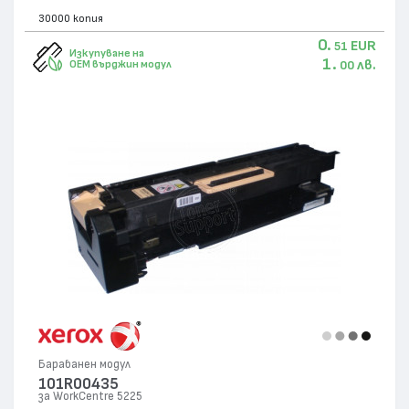
30000 копия
0.
EUR
51
Изкупуване на
1.
лв.
OEM върджин модул
00
Барабанен модул
101R00435
за WorkCentre 5225