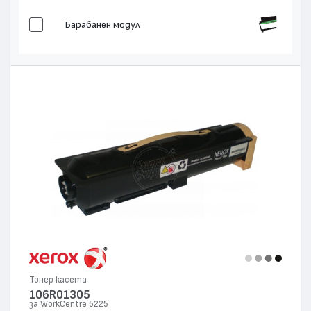
Барабанен модул
Тонер касета
106R01305
за WorkCentre 5225