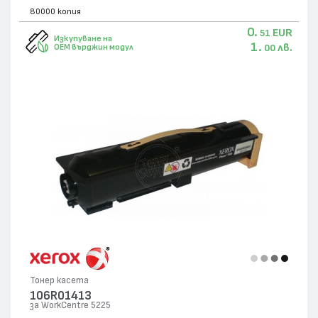
80000 копия
0.
EUR
51
Изкупуване на
1.
лв.
OEM върджин модул
00
Тонер касета
106R01413
за WorkCentre 5225