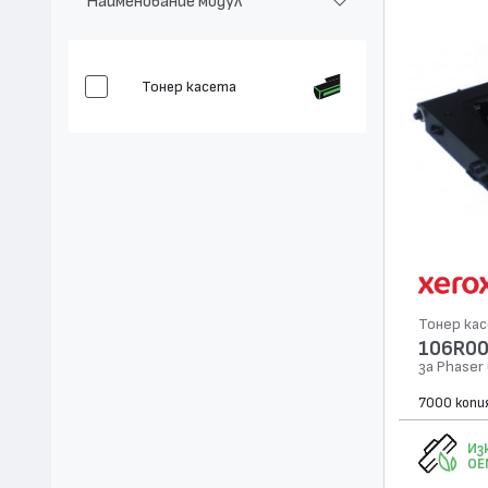
Наименование модул
Тонер касета
Тонер ка
106R0
за Phaser
7000 копи
Из
OE