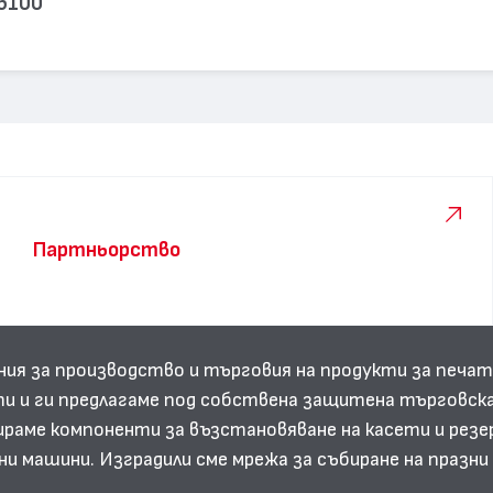
 6100
Партньорство
ния за производство и търговия на продукти за печат
и и ги предлагаме под собствена защитена търговска
аме компоненти за възстановяване на касети и резе
ни машини. Изградили сме мрежа за събиране на празн