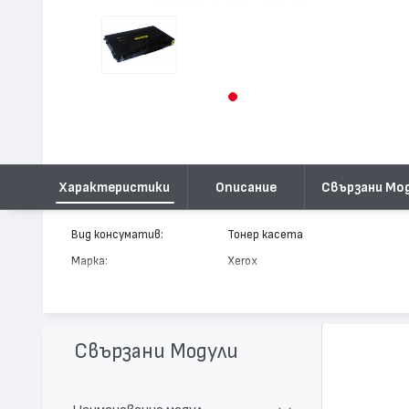
Характеристики
Описание
Свързани Мо
Вид консуматив:
Тонер касета
Марка:
Xerox
Модел:
106R00678
Цвят:
Жълт
Капацитет:
2000
Свързани Модули
Съвместими устройства:
Phaser 6100