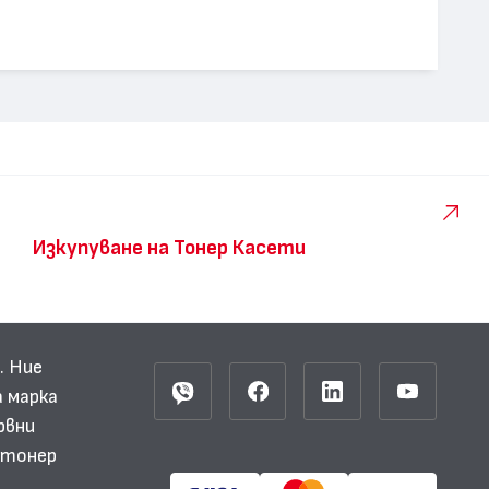
Изкупуване на Тонер Касети
. Ние
 марка
рвни
и тонер