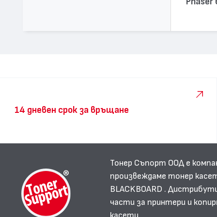
Phaser
14 дневен срок за връщане
Тонер Съпорт ООД е компа
произвеждаме тонер касет
BLACKBOARD . Дистрибутир
части за принтери и копир
касети.