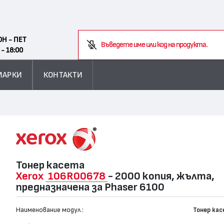
Search
ОН - ПЕТ
В
 - 18:00
МАРКИ
КОНТАКТИ
Тонер касета
Xerox
106R00678
- 2000 копия, жълта,
предназначена за Phaser 6100
Наименование модул :
Тонер ка