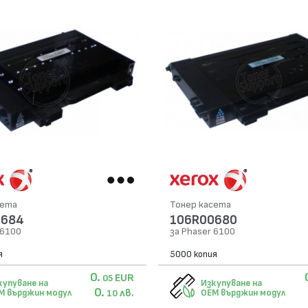
сета
Тонер касета
0684
106R00680
 6100
за Phaser 6100
я
5000 копия
0.
EUR
05
купуване на
Изкупуване на
0.
лв.
M върджин модул
OEM върджин модул
10