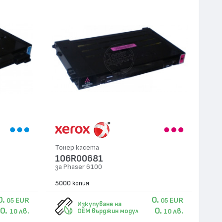
Тонер касета
106R00681
за Phaser 6100
5000 копия
0.
0.
EUR
EUR
05
05
Изкупуване на
0.
0.
лв.
лв.
OEM върджин модул
10
10