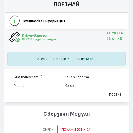
ПОРЪЧАЙ
Техническа информация
0.
EUR
26
Изкупуване на
0.
лв.
51
OEM върджин модул
ИЗБЕРЕТЕ КОНКРЕТЕН ПРОДУКТ
Вид консуматив:
Тонер касета
Марка:
Xerox
Модел:
106R01401
ПОВЕЧЕ
Цвят:
Магента
Капацитет:
5900
Свързани Модули
Съвместими устройства:
Phaser 6280
СКРИЙ
ПОКАЖИ ВСИЧКИ