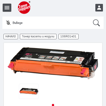
Search
Въведете им
EUR
НАЧАЛО
Тонер касети и модули
106R01401