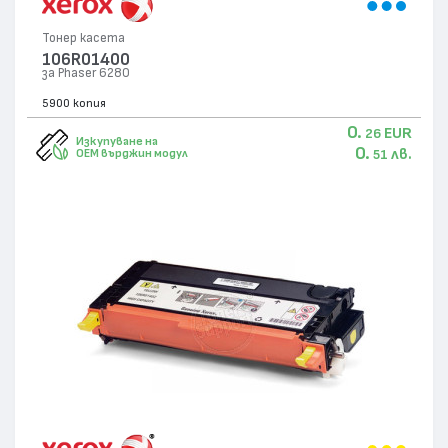
Тонер касета
106R01400
за Phaser 6280
5900 копия
0.
EUR
26
Изкупуване на
0.
лв.
OEM върджин модул
51