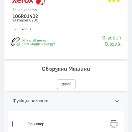
Тонер касета
106R01402
за Phaser 6280
5900 копия
0.
EUR
26
Изкупуване на
0.
лв.
OEM върджин модул
51
Свързани Машини
СКРИЙ
Функционалност
Принтер