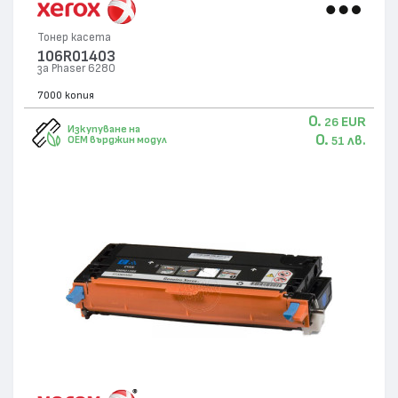
Тонер касета
106R01403
за Phaser 6280
7000 копия
0.
EUR
26
Изкупуване на
0.
лв.
OEM върджин модул
51