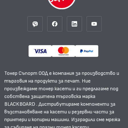
Тонер Съпорт ООД е компания за производство и
търговия на продукти за печат. Ние
произвеждаме тонер касети и ги предлагаме под
собствена защитена търговска марка
BLACKBOARD . Дистрибутираме компоненти за
възстановяване на касети и резервни части за
принтери и копирни машини. Изградили сме мрежа
за събиране на празни тонер касети.