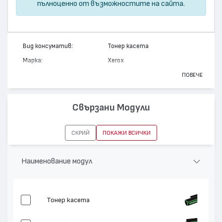
пълноценно от възможностите на сайта.
Вид консуматив:
Тонер касета
Марка:
Xerox
Модел:
106R01459
ПОВЕЧЕ
Цвят:
Черен
Капацитет:
3100
Свързани Модули
Съвместими устройства:
Phaser 6128 MFP
СКРИЙ
ПОКАЖИ ВСИЧКИ
Наименование модул
Тонер касета