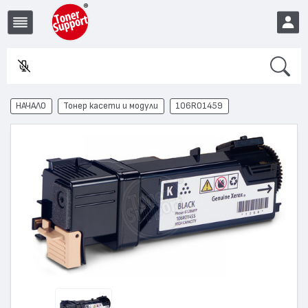
Search
Въвед
EUR
НАЧАЛО
Тонер касети и модули
106R01459