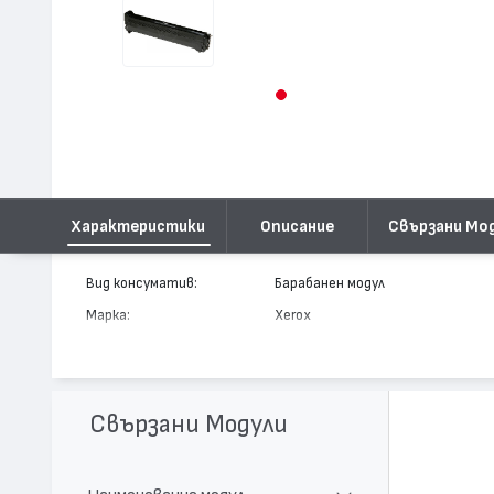
Характеристики
Описание
Свързани Мо
Вид консуматив:
Барабанен модул
Марка:
Xerox
Модел:
108R00649
Цвят:
Жълт
Капацитет:
30000
Свързани Модули
Съвместими устройства:
Phaser 7400