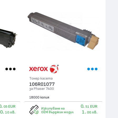
Тонер касета
106R01077
за Phaser 7400
18000 копия
0.
0.
EUR
EUR
05
51
Изкупуване на
0.
1.
лв.
лв.
OEM върджин модул
10
00