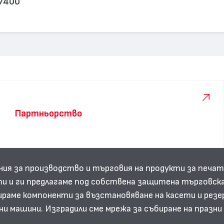
 7400
Партньорство
ния за производство и търговия на продукти за печат
и и ги предлагаме под собствена защитена търговска
аме компоненти за възстановяване на касети и резе
ни машини. Изградили сме мрежа за събиране на празн