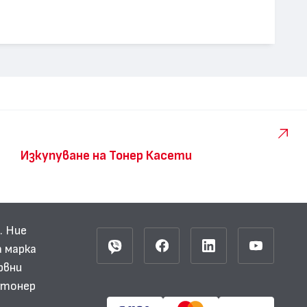
Изкупуване на Тонер Касети
. Ние
 марка
рвни
и тонер