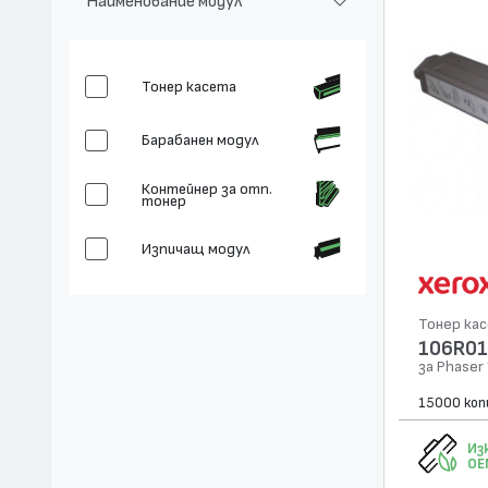
Наименование модул
Тонер касета
Барабанен модул
Контейнер за отп.
тонер
Изпичащ модул
Тонер ка
106R0
за Phaser
15000 коп
Из
OE