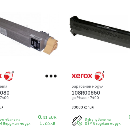
сета
Барабанен модул
1080
108R00650
 7400
за Phaser 7400
ия
30000 копия
0.
EUR
51
купуване на
Изкупуване на
1.
лв.
M върджин модул
OEM върджин модул
00