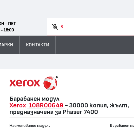
Search
ОН - ПЕТ
Въведете
 - 18:00
МАРКИ
КОНТАКТИ
Барабанен модул
Xerox
108R00649
- 30000 копия, жълт,
предназначена за Phaser 7400
Наименование модул :
Барабанен м