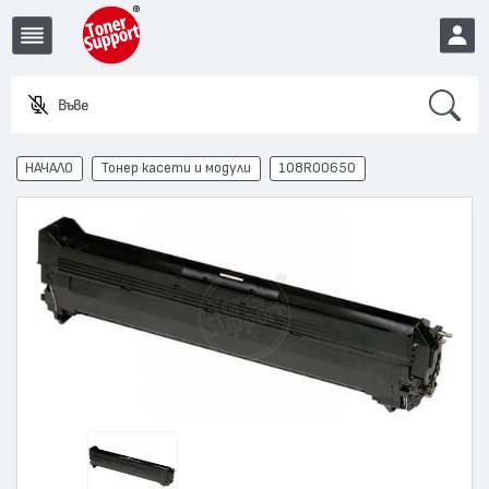
Search
Въведете и
EUR
НАЧАЛО
Тонер касети и модули
108R00650