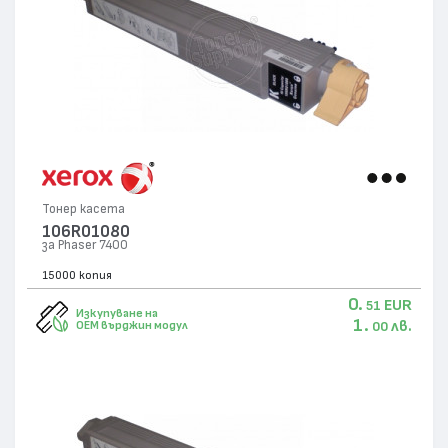
Тонер касета
106R01080
за Phaser 7400
15000 копия
0.
EUR
51
Изкупуване на
1.
лв.
OEM върджин модул
00