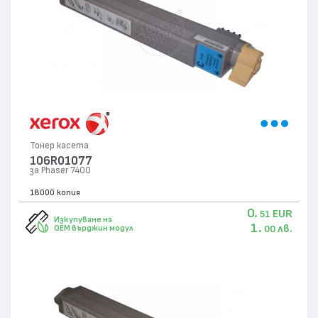
Тонер касета
106R01077
за Phaser 7400
18000 копия
0.
EUR
51
Изкупуване на
1.
лв.
OEM върджин модул
00