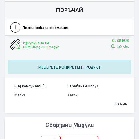
ПОРЪЧАЙ
Техническа информация
0.
EUR
05
Изкупуване на
0.
лв.
10
OEM върджин модул
ИЗБЕРЕТЕ КОНКРЕТЕН ПРОДУКТ
Вид консуматив:
Барабанен модул
Марка:
Xerox
Модел:
108R00650
ПОВЕЧЕ
Цвят:
Черен
Капацитет:
30000
Свързани Модули
Съвместими устройства:
Phaser 7400