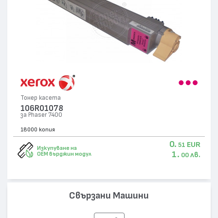
Тонер касета
106R01078
за Phaser 7400
18000 копия
0.
EUR
51
Изкупуване на
1.
лв.
OEM върджин модул
00
Свързани Машини