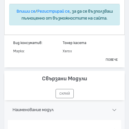
Впиши се
/
Регистрирай се
, за да се възползваш
пълноценно от възможностите на сайта.
Вид консуматив:
Тонер касета
Марка:
Xerox
Модел:
109R00746
ПОВЕЧЕ
Цвят:
Монохромен
Капацитет:
3500
Свързани Модули
Съвместими устройства:
Phaser 3150
СКРИЙ
Наименование модул