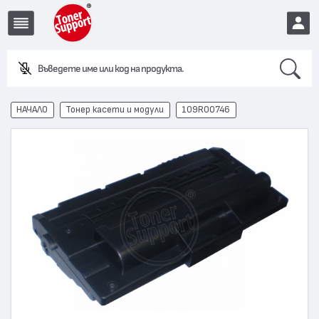
Search
Въведете име или код на продукта.
EUR
НАЧАЛО
Тонер касети и модули
109R00746