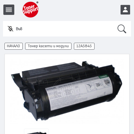
Search
Въведете
EUR
НАЧАЛО
Тонер касети и модули
12A5845