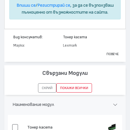
Впиши се
/
Регистрирай се
, за да се възползваш
пълноценно от възможностите на сайта.
Вид консуматив:
Тонер касета
Марка:
Lexmark
Модел:
12A6730
ПОВЕЧЕ
Цвят:
Монохромен
Капацитет:
7500
Свързани Модули
Съвместими устройства:
T520, X522 MFP, T522
СКРИЙ
ПОКАЖИ ВСИЧКИ
Наименование модул
Тонер касета