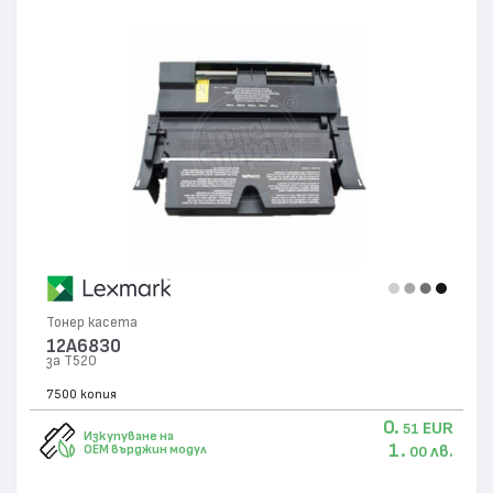
Тонер касета
12A6830
за T520
7500 копия
0.
EUR
51
Изкупуване на
1.
лв.
OEM върджин модул
00