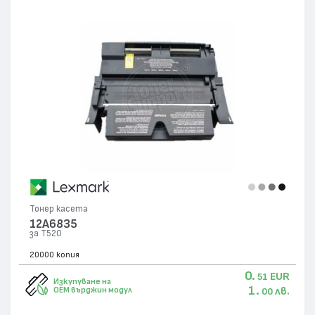
Тонер касета
12A6835
за T520
20000 копия
0.
EUR
51
Изкупуване на
1.
лв.
OEM върджин модул
00