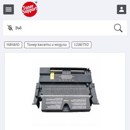
Search
Въведете
EUR
НАЧАЛО
Тонер касети и модули
12A6730