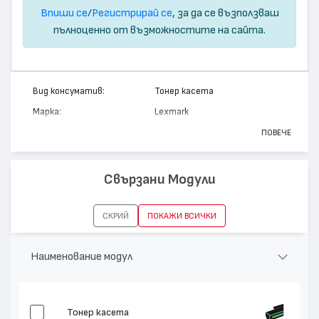
Впиши се
/
Регистрирай се
, за да се възползваш
пълноценно от възможностите на сайта.
Вид консуматив:
Тонер касета
Марка:
Lexmark
Модел:
12A6735
ПОВЕЧЕ
Цвят:
Монохромен
Капацитет:
20000
Свързани Модули
Съвместими устройства:
T520, X522 MFP, T522
СКРИЙ
ПОКАЖИ ВСИЧКИ
Наименование модул
Тонер касета