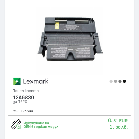
Тонер касета
12A6830
за T520
7500 копия
0.
EUR
51
Изкупуване на
1.
лв.
OEM върджин модул
00