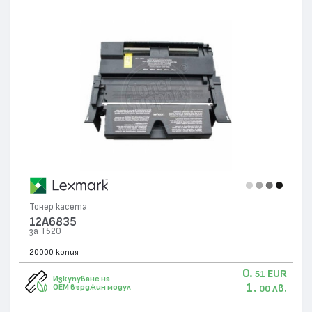
Тонер касета
12A6835
за T520
20000 копия
0.
EUR
51
Изкупуване на
1.
лв.
OEM върджин модул
00