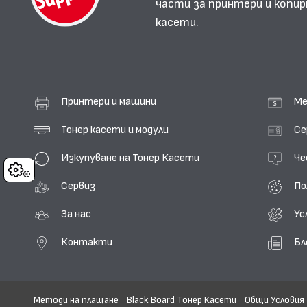
части за принтери и копир
касети.
Принтери и машини
Ме
Тонер касети и модули
Се
Изкупуване на Тонер Касети
Че
Cookies
Сервиз
По
За нас
Ус
Контакти
Бл
Методи на плащане
Black Board Тонер Касети
Общи Условия