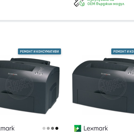
OEM върджин модул
РЕМОНТ И КОНСУМАТИВИ
РЕМОНТ И К