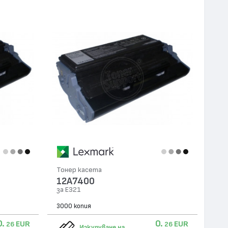
Тонер касета
12A7400
за E321
3000 копия
0.
0.
EUR
EUR
26
26
Изкупуване на