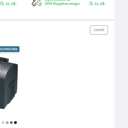
0.
0.
лв.
лв.
OEM върджин модул
51
51
СКРИЙ
ОНСУМАТИВИ