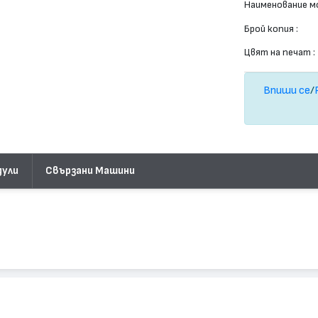
Наименование мо
Брой копия :
Цвят на печат :
Впиши се
/
дули
Свързани Машини