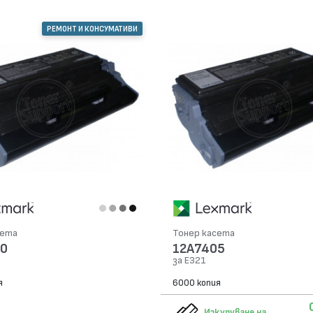
РЕМОНТ И КОНСУМАТИВИ
сета
Тонер касета
0
12A7405
за E321
я
6000 копия
Изкупуване на