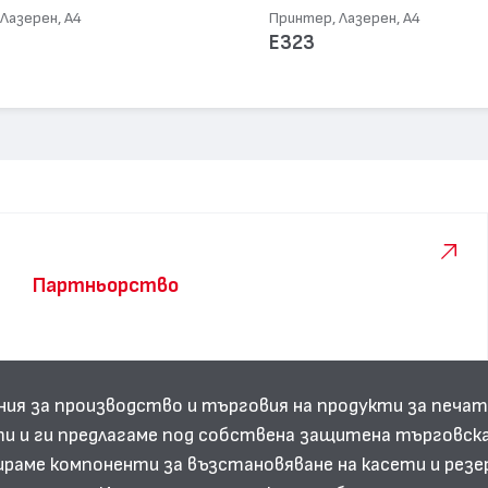
Лазерен, А4
Принтер, Лазерен, А4
E323
Партньорство
ния за производство и търговия на продукти за печат
и и ги предлагаме под собствена защитена търговска
аме компоненти за възстановяване на касети и резе