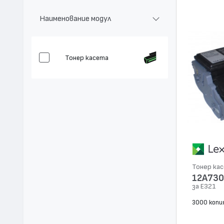
Наименование модул
Тонер касета
Тонер ка
12A730
за E321
3000 копи