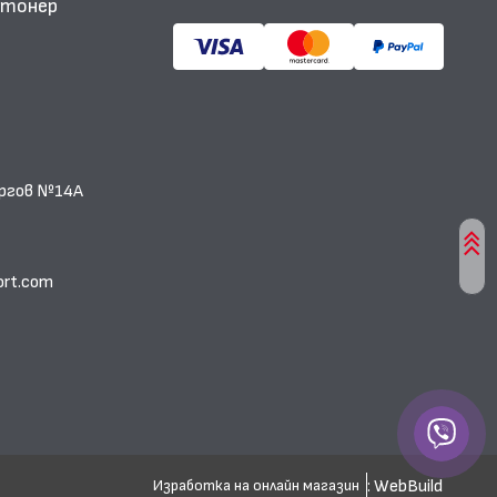
и тонер
еоргов №14А
ort.com
: WebBuild
Изработка на онлайн магазин