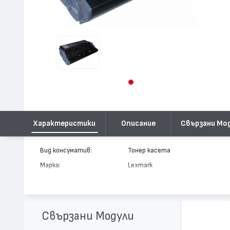
Характеристики
Описание
Свързани Мо
Вид консуматив:
Тонер касета
Марка:
Lexmark
Модел:
12A7305
Цвят:
Монохромен
Капацитет:
6000
Свързани Модули
Съвместими устройства:
E321, E323