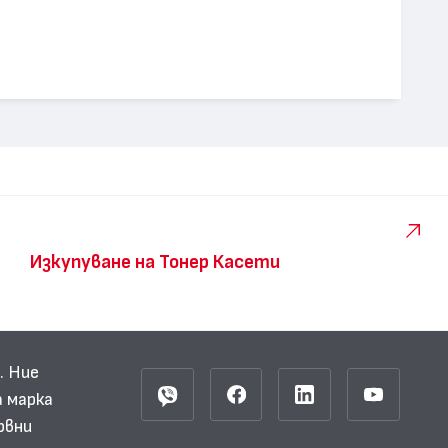
Изкупуване на Тонер Касети
. Ние
 марка
рвни