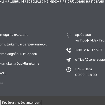
ни машини. Изградили сме мрежа за събиране на празн
тоди на плащане
гр. София
ул. Проф. Иван Г
ртификати и разрешителни
+359 2 418 66 37
сто Задавани Въпроси
office@tonersupp
литика за бисквитките
Пон - Пет
луги
09:00 - 18:00
ог
Правила и поверителност