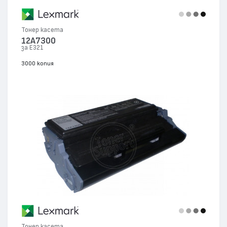
Тонер касета
12A7300
за E321
3000 копия
Тонер касета