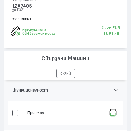
12A7405
за E321
6000 копия
0.
EUR
26
Изкупуване на
0.
лв.
OEM върджин модул
51
Свързани Машини
СКРИЙ
Функционалност
Принтер