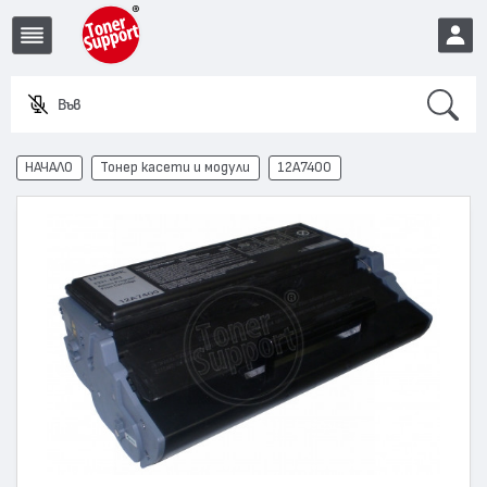
Search
Въведете
EUR
НАЧАЛО
Тонер касети и модули
12A7400