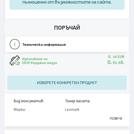
пълноценно от възможностите на сайта.
ПОРЪЧАЙ
Техническа информация
0.
EUR
26
Изкупуване на
0.
лв.
51
OEM върджин модул
ИЗБЕРЕТЕ КОНКРЕТЕН ПРОДУКТ
Вид консуматив:
Тонер касета
Марка:
Lexmark
Модел:
12A7400
ПОВЕЧЕ
Цвят:
Монохромен