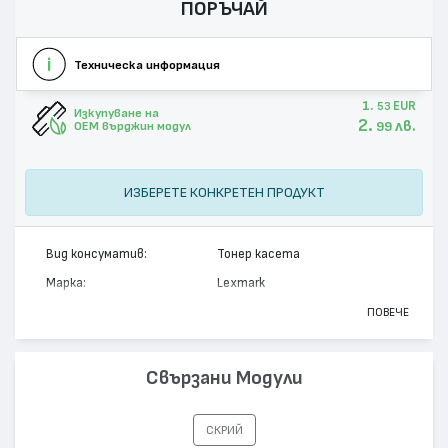
ПОРЪЧАЙ
Техническа информация
1.
EUR
53
Изкупуване на
2.
лв.
99
OEM върджин модул
ИЗБЕРЕТЕ КОНКРЕТЕН ПРОДУКТ
Вид консуматив:
Тонер касета
Марка:
Lexmark
Модел:
12A7415
ПОВЕЧЕ
Цвят:
Монохромен
Капацитет:
10000
Свързани Модули
Съвместими устройства:
T420
СКРИЙ