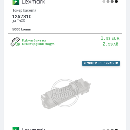
Тонер касета
12A7310
за T420
5000 копия
1.
EUR
53
Изкупуване на
2.
лв.
OEM върджин модул
99
РЕМОНТ И КОНСУМАТИВИ