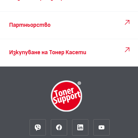
Партньорство
Изкупуване на Тонер Касети