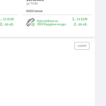
за T430
6000 копия
1.
1.
EUR
EUR
53
53
Изкупуване на
2.
2.
лв.
лв.
OEM върджин модул
99
99
СКРИЙ