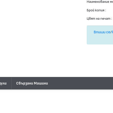
Наименование мо
Брой копия :
Цвят на печат :
Впиши се
/
дули
Свързани Машини