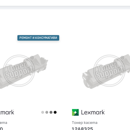
РЕМОНТ И КОНСУМАТИВИ
сета
Тонер касета
0
12A8325