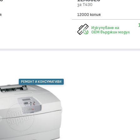
за T430
я
12000 копия
Изкупуване на
OEM върджин модул
РЕМОНТ И КОНСУМАТИВИ