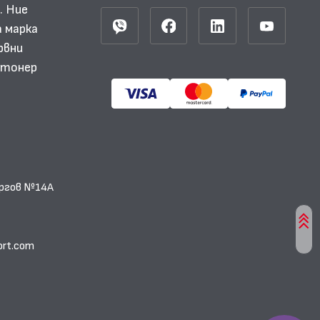
. Ние
 марка
рвни
и тонер
еоргов №14А
ort.com