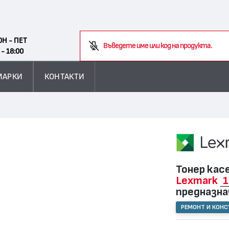
Search
ОН - ПЕТ
Въведете име или код на продукта.
 - 18:00
МАРКИ
КОНТАКТИ
Тонер кас
Lexmark
1
предназна
РЕМОНТ И КОН