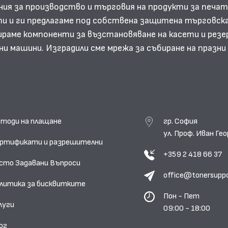
ния за производство и търговия на продукти за печат
и и ги предлагаме под собствена защитена търговска
аме компоненти за възстановяване на касети и резе
ни машини. Изградили сме мрежа за събиране на празн
тоди на плащане
гр. София
ул. Проф. Иван Г
ртификати и разрешителни
+359 2 418 66 37
сто Задавани Въпроси
office@tonersupp
литика за бисквитките
Пон - Пет
луги
09:00 - 18:00
ог