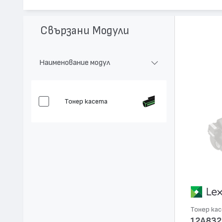
Цвят:
Монохромен
Капацитет:
12000
Свързани Модули
Съвместими устройства:
T430
Наименование модул
Тонер касета
Тонер ка
12A832