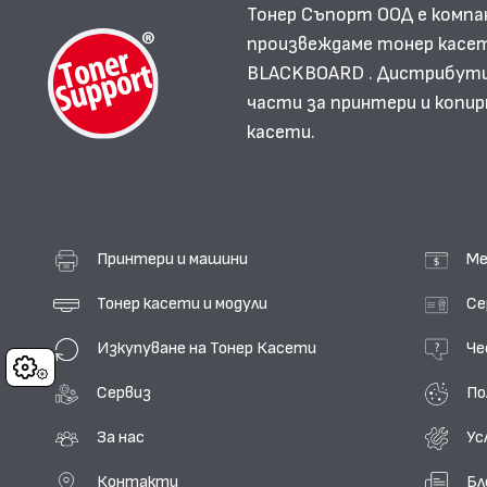
Тонер Съпорт ООД е компа
произвеждаме тонер касет
BLACKBOARD . Дистрибутир
части за принтери и копир
касети.
Принтери и машини
Ме
Тонер касети и модули
Се
Изкупуване на Тонер Касети
Че
Cookies
Сервиз
По
За нас
Ус
Контакти
Бл