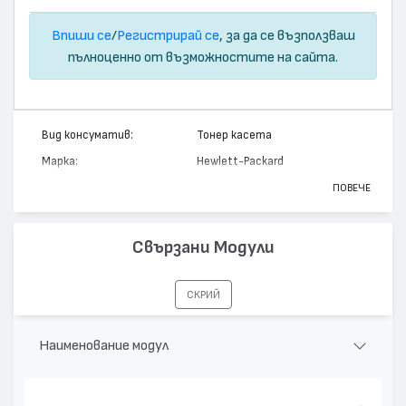
Впиши се
/
Регистрирай се
, за да се възползваш
пълноценно от възможностите на сайта.
Вид консуматив:
Тонер касета
Марка:
Hewlett-Packard
Модел:
140196A - 96A
ПОВЕЧЕ
Цвят:
Монохромен
Капацитет:
5000
Свързани Модули
Съвместими устройства:
LaserJet 2100, LaserJet 2200
СКРИЙ
Наименование модул