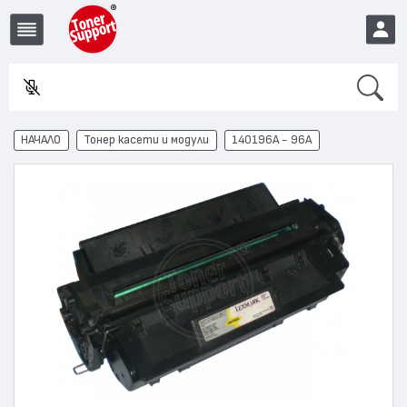
Search
Въвед
EUR
НАЧАЛО
Тонер касети и модули
140196A - 96A