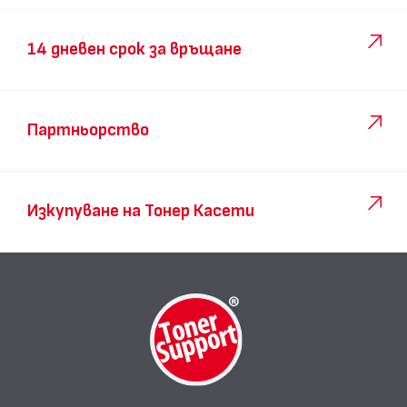
14 дневен срок за връщане
Партньорство
Изкупуване на Тонер Касети