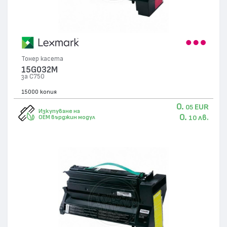
Тонер касета
15G032M
за C750
15000 копия
0.
EUR
05
Изкупуване на
0.
лв.
OEM върджин модул
10