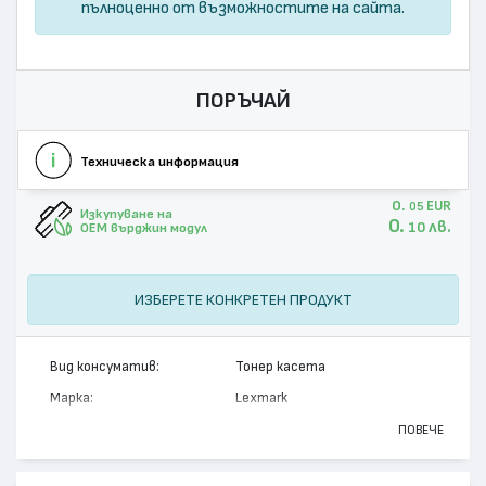
пълноценно от възможностите на сайта.
ПОРЪЧАЙ
Техническа информация
0.
EUR
05
Изкупуване на
0.
лв.
10
OEM върджин модул
ИЗБЕРЕТЕ КОНКРЕТЕН ПРОДУКТ
Вид консуматив:
Тонер касета
Марка:
Lexmark
Модел:
15G032K
ПОВЕЧЕ
Цвят:
Черен