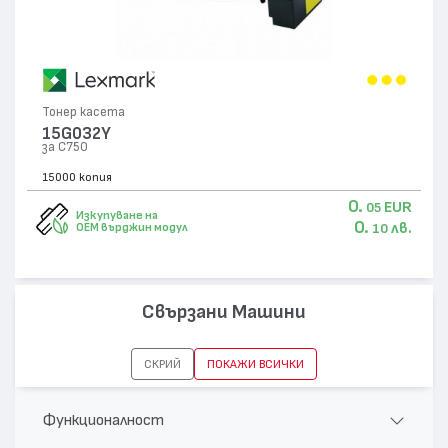
Тонер касета
15G032Y
за C750
15000 копия
0.
EUR
05
Изкупуване на
0.
лв.
OEM върджин модул
10
Свързани Машини
СКРИЙ
ПОКАЖИ ВСИЧКИ
Функционалност