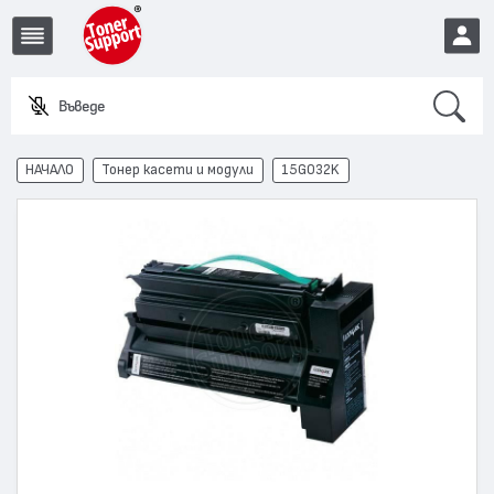
Search
Въведете име
EUR
НАЧАЛО
Тонер касети и модули
15G032K