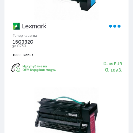
Тонер касета
15G032C
за C750
15000 копия
0.
EUR
05
Изкупуване на
0.
лв.
OEM върджин модул
10