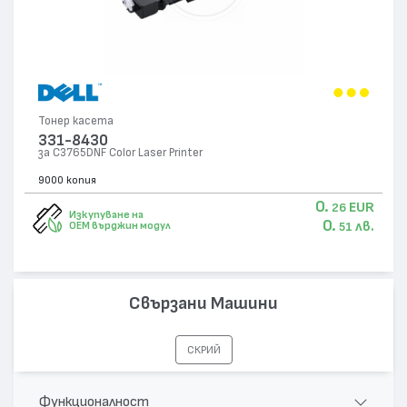
Тонер касета
331-8430
за C3765DNF Color Laser Printer
9000 копия
0.
EUR
26
Изкупуване на
0.
лв.
OEM върджин модул
51
Свързани Машини
СКРИЙ
Функционалност