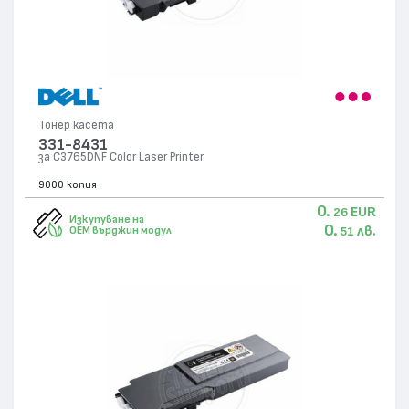
Тонер касета
331-8431
за C3765DNF Color Laser Printer
9000 копия
0.
EUR
26
Изкупуване на
0.
лв.
OEM върджин модул
51