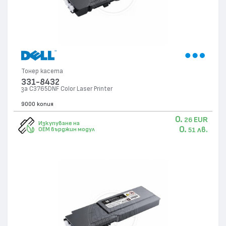
Тонер касета
331-8432
за C3765DNF Color Laser Printer
9000 копия
0.
EUR
26
Изкупуване на
0.
лв.
OEM върджин модул
51