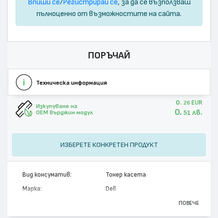
Впиши се
/
Регистрирай се
, за да се възползваш
пълноценно от възможностите на сайта.
ПОРЪЧАЙ
Техническа информация
0.
EUR
26
Изкупуване на
0.
лв.
51
OEM върджин модул
ИЗБЕРЕТЕ КОНКРЕТЕН ПРОДУКТ
Вид консуматив:
Тонер касета
Марка:
Dell
Модел:
331-8429
ПОВЕЧЕ
Цвят:
Черен