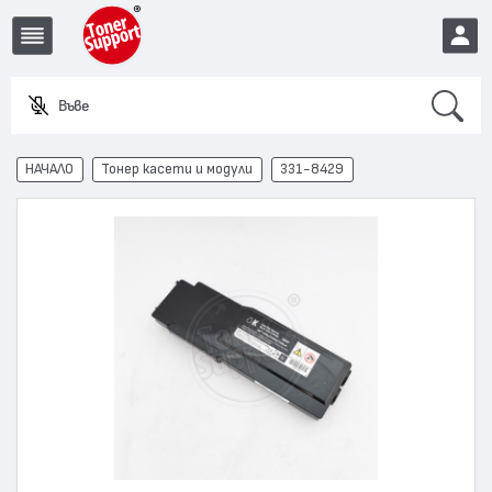
Search
Въведете
EUR
НАЧАЛО
Тонер касети и модули
331-8429