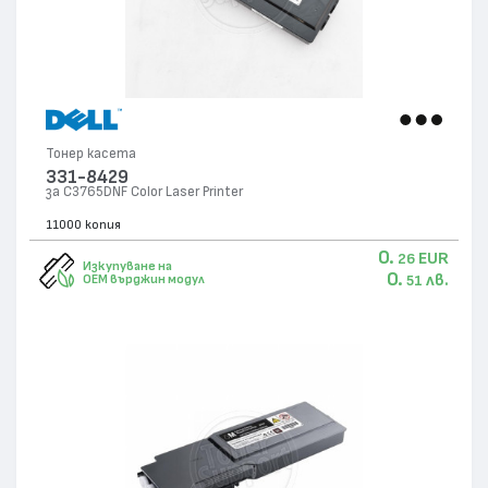
Тонер касета
331-8429
за C3765DNF Color Laser Printer
11000 копия
0.
EUR
26
Изкупуване на
0.
лв.
OEM върджин модул
51