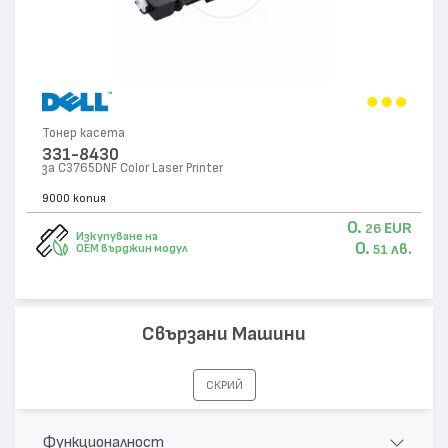
Тонер касета
331-8430
за C3765DNF Color Laser Printer
9000 копия
0.
EUR
26
Изкупуване на
0.
лв.
OEM върджин модул
51
Свързани Машини
СКРИЙ
Функционалност