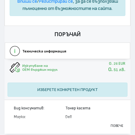
Впиши се
/
Регистрирай се
, за да се възползваш
пълноценно от възможностите на сайта.
ПОРЪЧАЙ
Техническа информация
0.
EUR
26
Изкупуване на
0.
лв.
51
OEM върджин модул
ИЗБЕРЕТЕ КОНКРЕТЕН ПРОДУКТ
Вид консуматив:
Тонер касета
Марка:
Dell
Модел:
331-8432
ПОВЕЧЕ
Цвят:
Циан