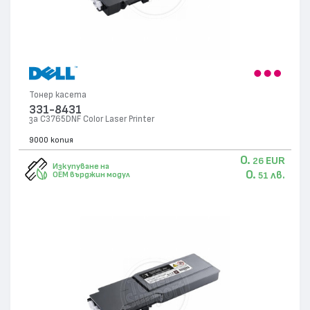
Тонер касета
331-8431
за C3765DNF Color Laser Printer
9000 копия
0.
EUR
26
Изкупуване на
0.
лв.
OEM върджин модул
51