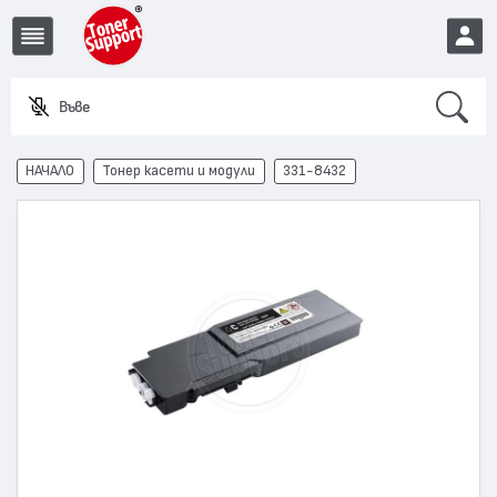
Search
Въведете
EUR
НАЧАЛО
Тонер касети и модули
331-8432