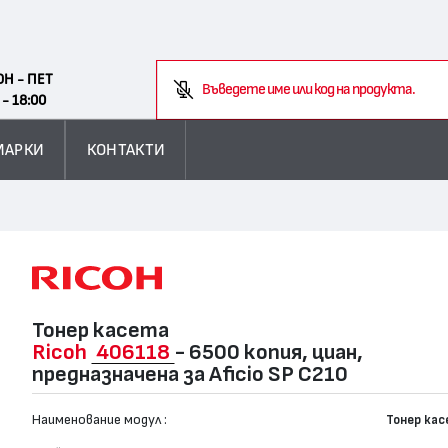
Search
ОН - ПЕТ
Въведете име или код на продукта.
 - 18:00
МАРКИ
КОНТАКТИ
Тонер касета
Ricoh
406118
- 6500 копия, циан,
предназначена за Aficio SP C210
Наименование модул :
Тонер ка