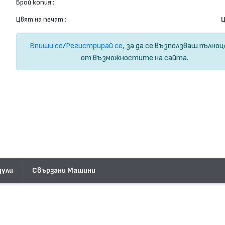
Брой копия :
Цвят на печат :
Ц
Впиши се
/
Регистрирай се
, за да се възползваш пълно
от възможностите на сайта.
дули
Свързани Машини