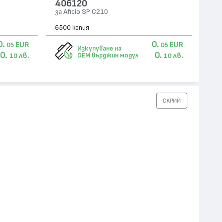
406120
за Aficio SP C210
6500 копия
0.
0.
EUR
EUR
05
05
Изкупуване на
0.
0.
лв.
лв.
OEM върджин модул
10
10
СКРИЙ