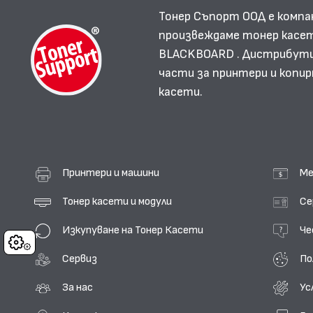
Тонер Съпорт ООД е компа
произвеждаме тонер касет
BLACKBOARD . Дистрибутир
части за принтери и копир
касети.
Принтери и машини
Ме
Тонер касети и модули
Се
Изкупуване на Тонер Касети
Че
Cookies
Сервиз
По
За нас
Ус