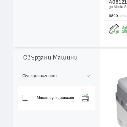
406121
за Aficio 
9800 копи
Из
OE
Свързани Машини
Функционалност
Многофункционален