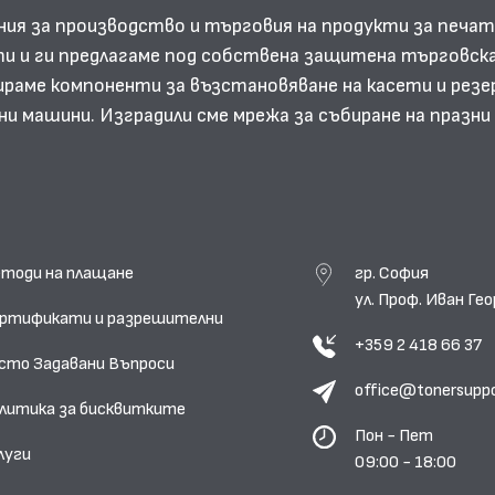
ния за производство и търговия на продукти за печат
и и ги предлагаме под собствена защитена търговска
аме компоненти за възстановяване на касети и резе
ни машини. Изградили сме мрежа за събиране на празн
тоди на плащане
гр. София
ул. Проф. Иван Г
ртификати и разрешителни
+359 2 418 66 37
сто Задавани Въпроси
office@tonersupp
литика за бисквитките
Пон - Пет
луги
09:00 - 18:00