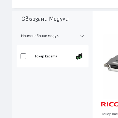
Модел:
406118
Цвят:
Циан
Капацитет:
6500
Свързани Модули
Съвместими устройства:
Aficio SP C210
Наименование модул
Тонер касета
Тонер ка