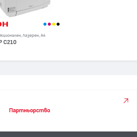
ционален, Лазерен, А4
SP C210
Партньорство