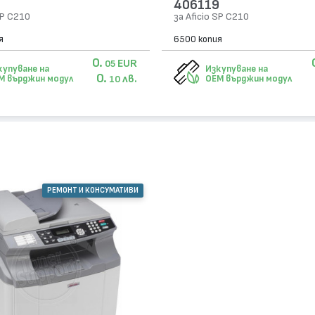
406119
SP C210
за Aficio SP C210
я
6500 копия
0.
EUR
05
купуване на
Изкупуване на
0.
лв.
M върджин модул
OEM върджин модул
10
РЕМОНТ И КОНСУМАТИВИ