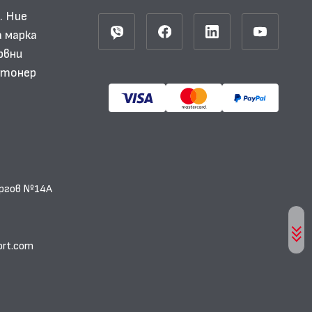
. Ние
 марка
рвни
и тонер
еоргов №14А
ort.com