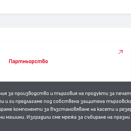
Партньорство
ния за производство и търговия на продукти за печат
и и ги предлагаме под собствена защитена търговска
аме компоненти за възстановяване на касети и резе
ни машини. Изградили сме мрежа за събиране на празн