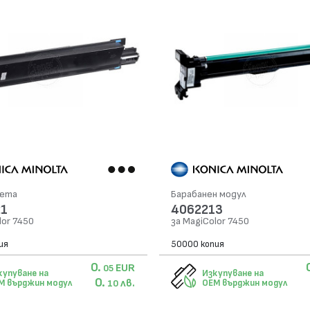
сета
Барабанен модул
1
4062213
lor 7450
за MagiColor 7450
ия
50000 копия
0.
EUR
05
купуване на
Изкупуване на
0.
лв.
M върджин модул
OEM върджин модул
10