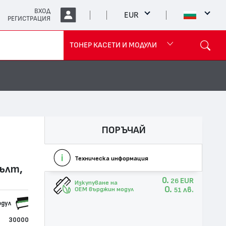
ВХОД
EUR
РЕГИСТРАЦИЯ
ТОНЕР КАСЕТИ И МОДУЛИ
ПОРЪЧАЙ
Техническа информация
жълт,
0.
EUR
26
Изкупуване на
0.
лв.
OEM върджин модул
51
одул
30000