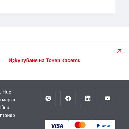
Изкупуване на Тонер Касети
. Ние
 марка
рвни
и тонер