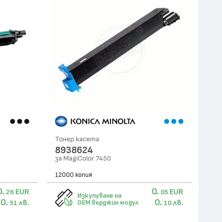
Тонер касета
8938624
за MagiColor 7450
12000 копия
0.
0.
EUR
EUR
26
05
Изкупуване на
0.
0.
лв.
лв.
OEM върджин модул
51
10