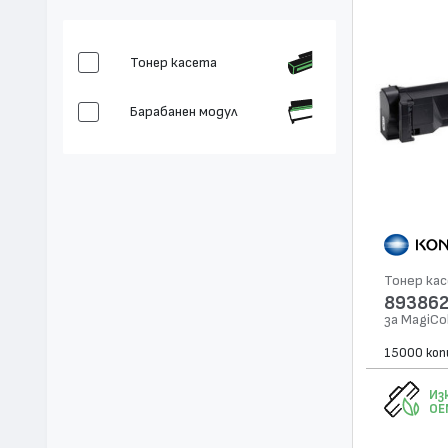
Тонер касета
Барабанен модул
Тонер ка
893862
за MagiCo
15000 коп
Из
OE