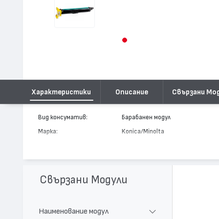
Характеристики
Описание
Свързани Мо
Вид консуматив:
Барабанен модул
Марка:
Konica/Minolta
Модел:
4062313
Цвят:
Жълт
Капацитет:
30000
Свързани Модули
Съвместими устройства:
MagiColor 7450
Наименование модул