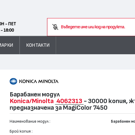
Search
ОН - ПЕТ
Въведете име или код на продукта.
 - 18:00
МАРКИ
КОНТАКТИ
Барабанен модул
Konica/Minolta
4062313
- 30000 копия, 
предназначена за MagiColor 7450
Наименование модул :
Барабанен м
Брой копия :