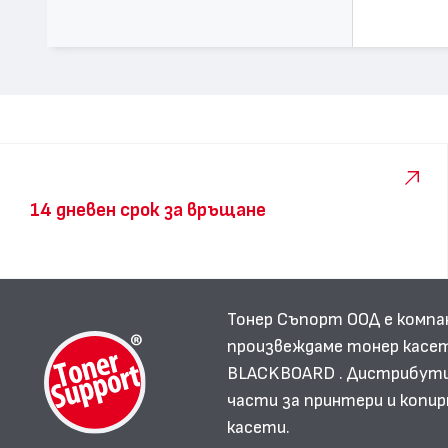
14 дневен срок за връщане
Тонер Съпорт ООД е компа
произвеждаме тонер касет
BLACKBOARD . Дистрибутир
части за принтери и копир
касети.