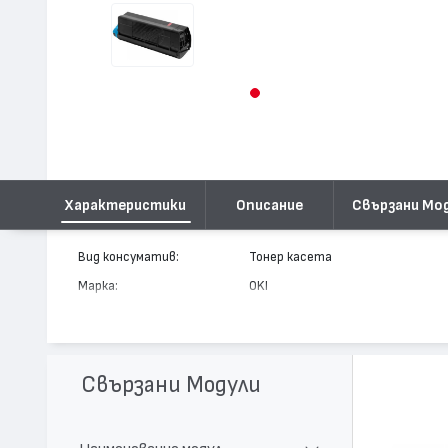
Характеристики
Описание
Свързани Мо
Вид консуматив:
Тонер касета
Марка:
OKI
Модел:
42804514
Цвят:
Магента
Капацитет:
3000
Свързани Модули
Съвместими устройства:
C3100