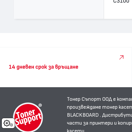
C3100
14 дневен срок за връщане
Тонер Съпорт ООД е компа
произвеждаме тонер касет
BLACKBOARD . Дистрибутир
части за принтери и копир
Cookies
касети.