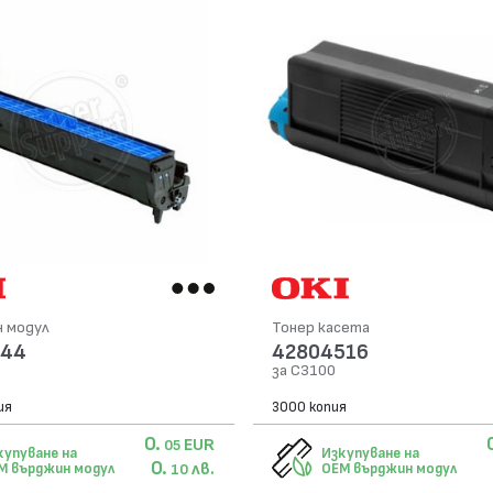
н модул
Тонер касета
644
42804516
за C3100
ия
3000 копия
0.
EUR
05
купуване на
Изкупуване на
0.
лв.
M върджин модул
OEM върджин модул
10