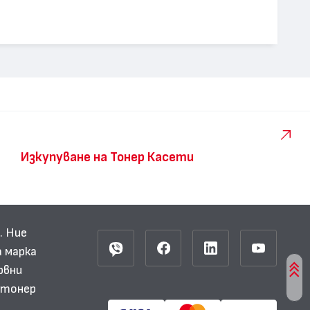
Изкупуване на Тонер Касети
. Ние
 марка
рвни
и тонер