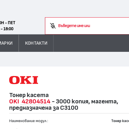
Search
ОН - ПЕТ
Въведете име или код на
 - 18:00
МАРКИ
КОНТАКТИ
Тонер касета
OKI
42804514
- 3000 копия, магента,
предназначена за C3100
Наименование модул :
Тонер ка