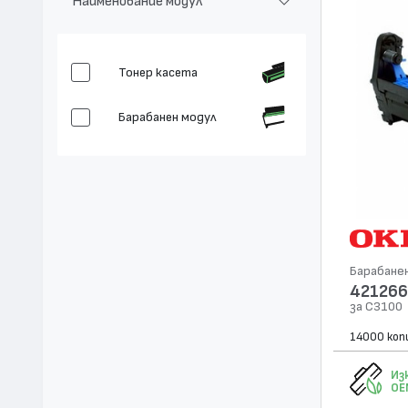
Наименование модул
Тонер касета
Барабанен модул
Барабане
42126
за C3100
14000 коп
Из
OE