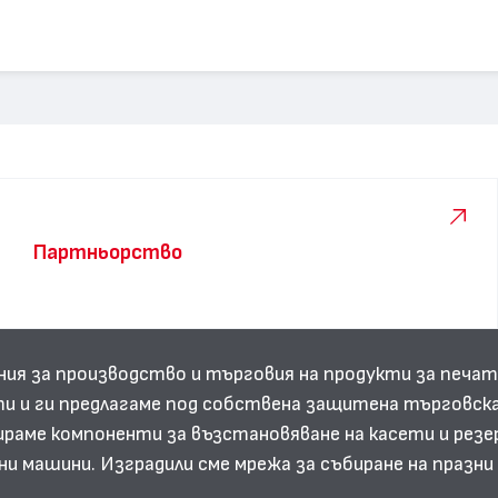
Партньорство
ния за производство и търговия на продукти за печат
и и ги предлагаме под собствена защитена търговска
аме компоненти за възстановяване на касети и резе
ни машини. Изградили сме мрежа за събиране на празн