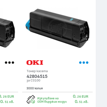
Тонер касета
42804515
за C3100
3000 копия
0.
0.
EUR
EUR
26
26
Изкупуване на
0.
0.
лв.
лв.
OEM върджин модул
51
51