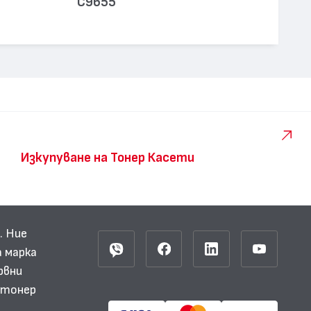
C9655
Изкупуване на Тонер Касети
. Ние
 марка
рвни
и тонер