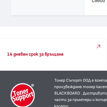
C9600
14 дневен срок за връщане
Тонер Съпорт ООД е компа
произвеждаме тонер касет
BLACKBOARD . Дистрибутир
части за принтери и копир
касети.