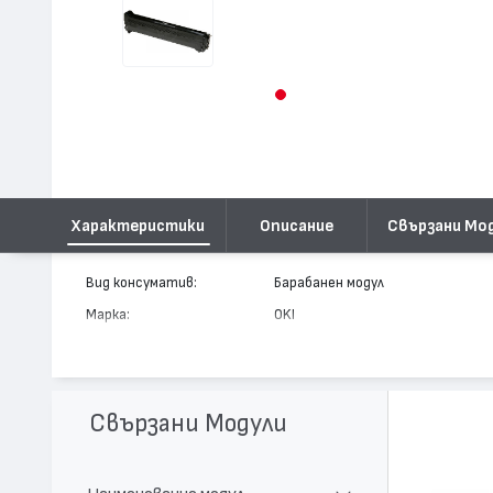
Характеристики
Описание
Свързани Мо
Вид консуматив:
Барабанен модул
Марка:
OKI
Модел:
42918107
Цвят:
Циан
Капацитет:
30000
Свързани Модули
Съвместими устройства:
C9600, C9650, C9800, C9850, C96