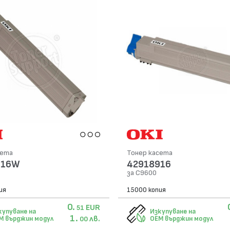
сета
Тонер касета
916W
42918916
за C9600
ия
15000 копия
0.
EUR
51
купуване на
Изкупуване на
1.
лв.
M върджин модул
OEM върджин модул
00