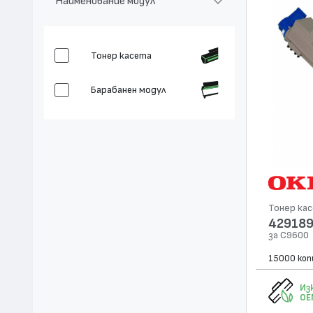
Наименование модул
Тонер касета
Барабанен модул
Тонер ка
42918
за C9600
15000 коп
Из
OE