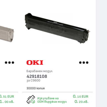
Барабанен модул
42918108
за C9600
30000 копия
0.
0.
EUR
EUR
51
10
Изкупуване на
1.
0.
лв.
лв.
OEM върджин модул
00
20