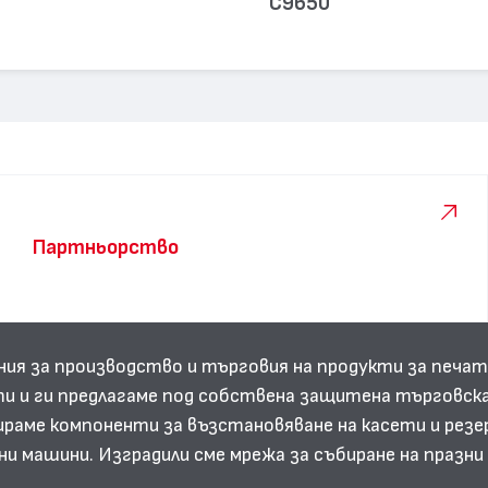
C9650
Партньорство
ния за производство и търговия на продукти за печат
и и ги предлагаме под собствена защитена търговска
аме компоненти за възстановяване на касети и резе
ни машини. Изградили сме мрежа за събиране на празн