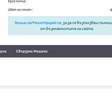
Брой копия :
Цвят на печат :
Ц
Впиши се
/
Регистрирай се
, за да се възползваш пълно
от възможностите на сайта.
дули
Свързани Машини
55