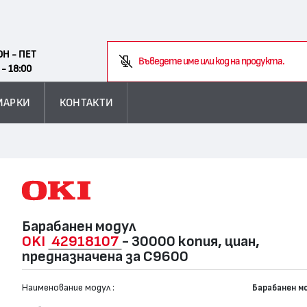
Search
ОН - ПЕТ
Въведете име или код на продукта.
 - 18:00
МАРКИ
КОНТАКТИ
Барабанен модул
OKI
42918107
- 30000 копия, циан,
предназначена за C9600
Наименование модул :
Барабанен м