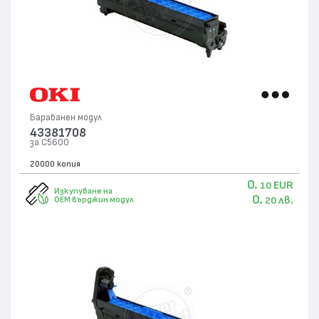
Барабанен модул
43381708
за C5600
20000 копия
0.
EUR
10
Изкупуване на
0.
лв.
OEM върджин модул
20