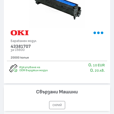
Барабанен модул
43381707
за C5600
20000 копия
0.
EUR
10
Изкупуване на
0.
лв.
OEM върджин модул
20
Свързани Машини
СКРИЙ