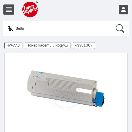
Search
Въведете
EUR
НАЧАЛО
Тонер касети и модули
43381907