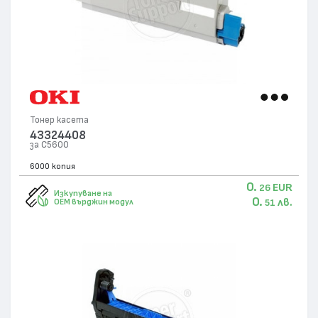
Тонер касета
43324408
за C5600
6000 копия
0.
EUR
26
Изкупуване на
0.
лв.
OEM върджин модул
51