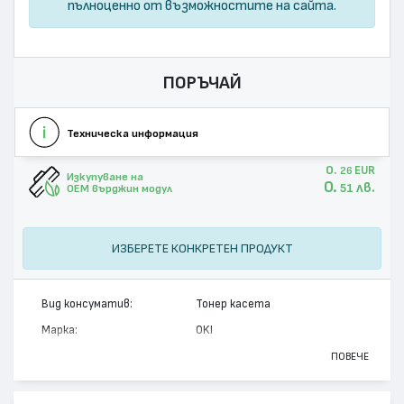
пълноценно от възможностите на сайта.
ПОРЪЧАЙ
Техническа информация
0.
EUR
26
Изкупуване на
0.
лв.
51
OEM върджин модул
ИЗБЕРЕТЕ КОНКРЕТЕН ПРОДУКТ
Вид консуматив:
Тонер касета
Марка:
OKI
Модел:
43381907
ПОВЕЧЕ
Цвят:
Циан