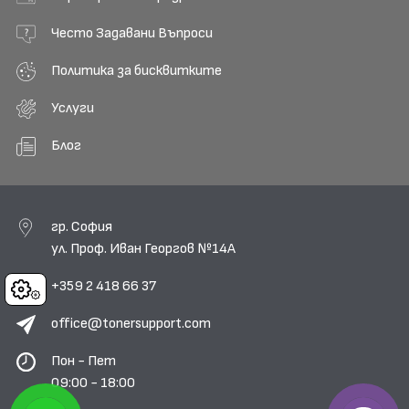
Често Задавани Въпроси
Политика за бисквитките
Услуги
Блог
гр. София
ул. Проф. Иван Георгов №14А
+359 2 418 66 37
Cookies
office@tonersupport.com
Пон - Пет
09:00 - 18:00