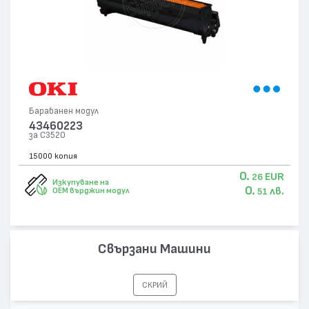
Барабанен модул
43460223
за C3520
15000 копия
0.
EUR
26
Изкупуване на
0.
лв.
OEM върджин модул
51
Свързани Машини
СКРИЙ