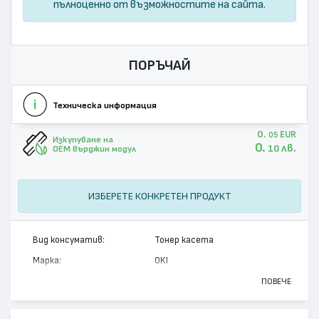
пълноценно от възможностите на сайта.
ПОРЪЧАЙ
Техническа информация
0.
EUR
05
Изкупуване на
0.
лв.
10
OEM върджин модул
ИЗБЕРЕТЕ КОНКРЕТЕН ПРОДУКТ
Вид консуматив:
Тонер касета
Марка:
OKI
Модел:
43459324
ПОВЕЧЕ
Цвят:
Черен