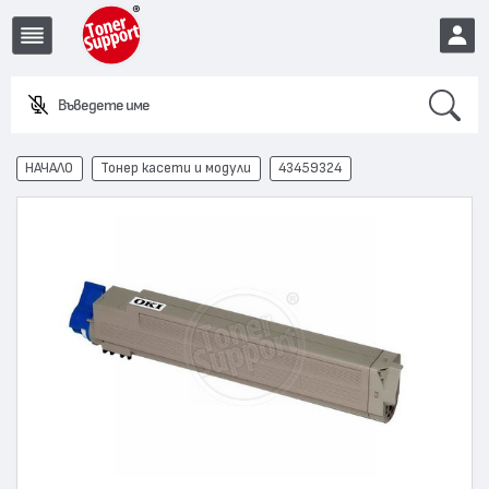
Search
Въведете име или
EUR
НАЧАЛО
Тонер касети и модули
43459324