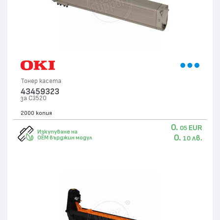
Тонер касета
43459323
за C3520
2000 копия
0.
EUR
05
Изкупуване на
0.
лв.
OEM върджин модул
10