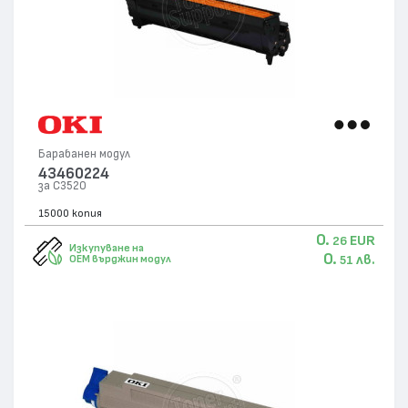
Барабанен модул
43460224
за C3520
15000 копия
0.
EUR
26
Изкупуване на
0.
лв.
OEM върджин модул
51