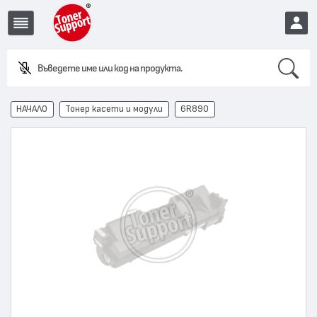
Search
Въведете име или код на продукта.
EUR
НАЧАЛО
Тонер касети и модули
6R890