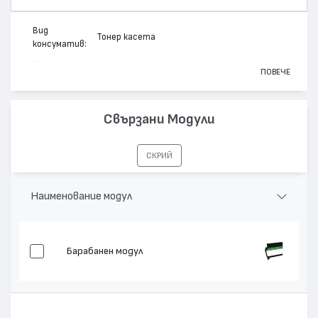
Вид
Тонер касета
консуматив:
Марка:
Xerox
ПОВЕЧЕ
Модел:
6R890
Цвят:
Монохромен
Свързани Модули
Капацитет:
4000
XC 810, XC 1020, XC 811, XC 820, XC 822, XC
Съвместими
СКРИЙ
830, XC 1033, XC 1040, XC 1044, XC 1045, XC
устройства:
1245, XC 1255
Наименование модул
Барабанен модул