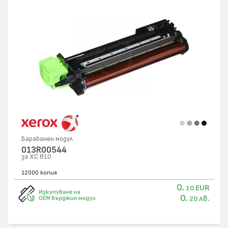
Барабанен модул
013R00544
за XC 810
12000 копия
0.
EUR
10
Изкупуване на
0.
лв.
OEM върджин модул
20