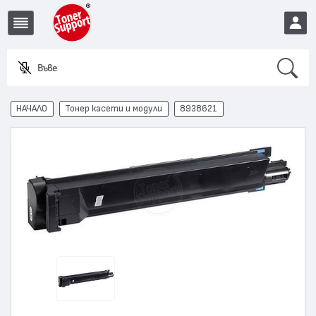
Search
Въведете
EUR
НАЧАЛО
Тонер касети и модули
8938621