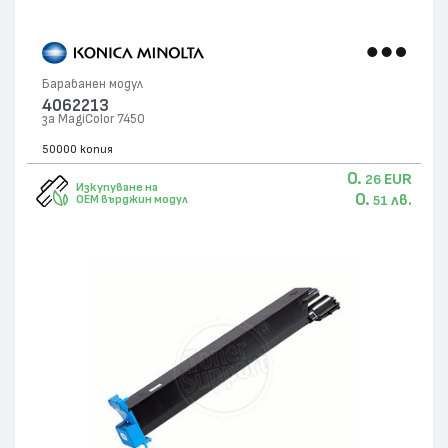
Барабанен модул
4062213
за MagiColor 7450
50000 копия
0.
EUR
26
Изкупуване на
0.
лв.
OEM върджин модул
51