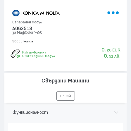
Барабанен модул
4062513
за MagiColor 7450
30000 копия
0.
EUR
26
Изкупуване на
0.
лв.
OEM върджин модул
51
Свързани Машини
СКРИЙ
Функционалност