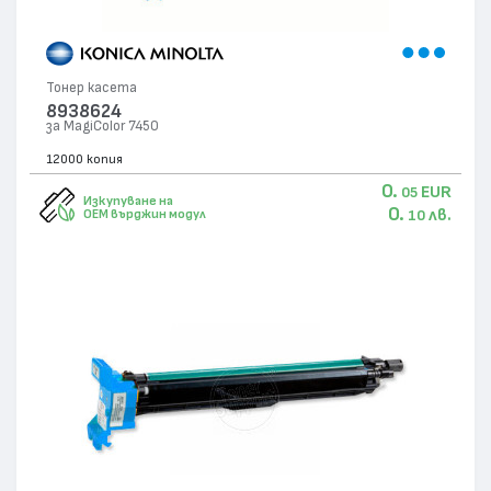
Тонер касета
8938624
за MagiColor 7450
12000 копия
0.
EUR
05
Изкупуване на
0.
лв.
OEM върджин модул
10