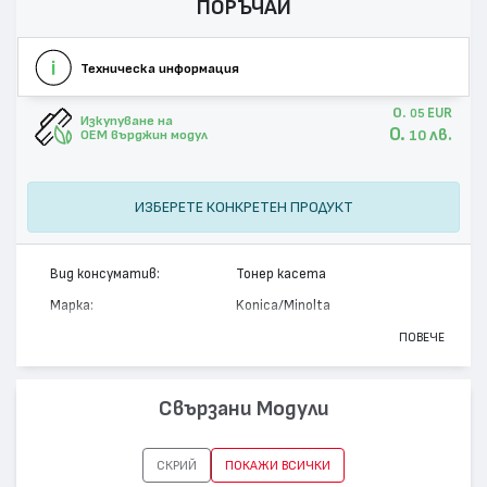
ПОРЪЧАЙ
Техническа информация
0.
EUR
05
Изкупуване на
0.
лв.
10
OEM върджин модул
ИЗБЕРЕТЕ КОНКРЕТЕН ПРОДУКТ
Вид консуматив:
Тонер касета
Марка:
Konica/Minolta
Модел:
8938621
ПОВЕЧЕ
Цвят:
Черен
Капацитет:
15000
Свързани Модули
Съвместими устройства:
MagiColor 7450
СКРИЙ
ПОКАЖИ ВСИЧКИ