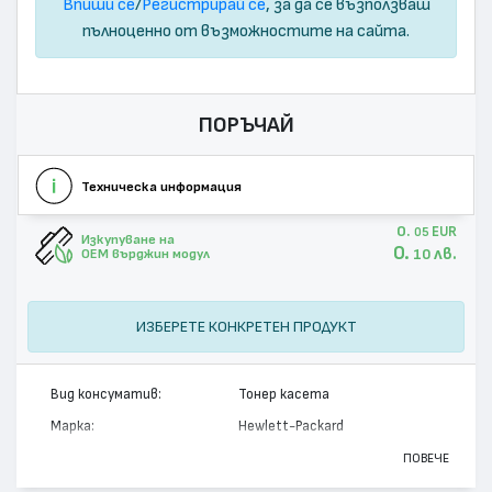
Впиши се
/
Регистрирай се
, за да се възползваш
пълноценно от възможностите на сайта.
ПОРЪЧАЙ
Техническа информация
0.
EUR
05
Изкупуване на
0.
лв.
10
OEM върджин модул
ИЗБЕРЕТЕ КОНКРЕТЕН ПРОДУКТ
Вид консуматив:
Тонер касета
Марка:
Hewlett-Packard
Модел:
92291A - 91A
ПОВЕЧЕ
Цвят:
Монохромен