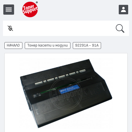
Search
Във
EUR
НАЧАЛО
Тонер касети и модули
92291A - 91A