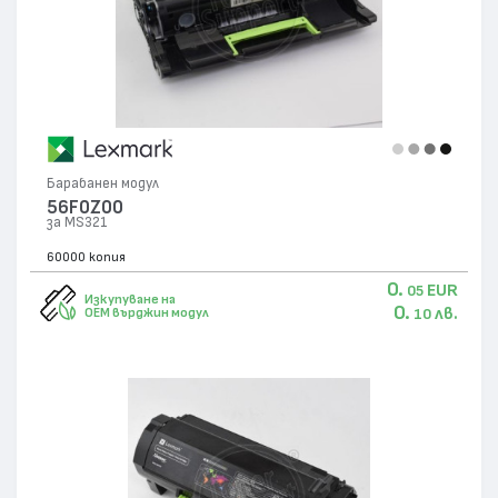
Барабанен модул
56F0Z00
за MS321
60000 копия
0.
EUR
05
Изкупуване на
0.
лв.
OEM върджин модул
10