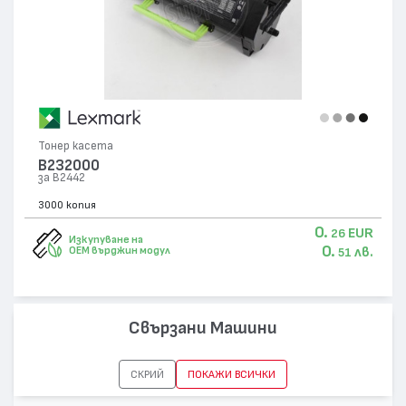
Тонер касета
B232000
за B2442
3000 копия
0.
EUR
26
Изкупуване на
0.
лв.
OEM върджин модул
51
Свързани Машини
СКРИЙ
ПОКАЖИ ВСИЧКИ