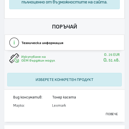
пълноценно от възможностите на сайта.
ПОРЪЧАЙ
Техническа информация
0.
EUR
26
Изкупуване на
0.
лв.
51
OEM върджин модул
ИЗБЕРЕТЕ КОНКРЕТЕН ПРОДУКТ
Вид консуматив:
Тонер касета
Марка:
Lexmark
Модел:
B242H00
ПОВЕЧЕ
Цвят:
Монохромен