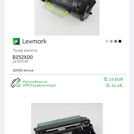
Тонер касета
B252X00
за B2546
10000 копия
0.
EUR
26
Изкупуване на
0.
лв.
OEM върджин модул
51