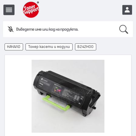
Search
Въведете име или код на продукта.
EUR
НАЧАЛО
Тонер касети и модули
B242H00