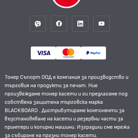
Тонер Съпорт ООД е компания за производство и
търговия на продукти за печат. Ние
произвеждаме тонер касети и ги предлагаме под
собствена защитена търговска марка
BLACKBOARD . Дистрибутираме компоненти за
възстановяване на касети и резервни части за
принтери и копирни машини. Изградили сме мрежа
за събиране на празни тонер касети.