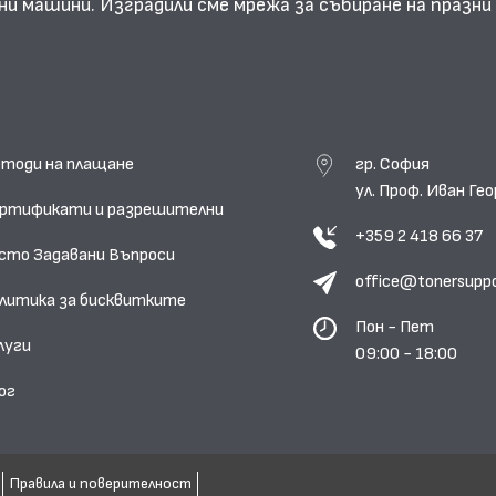
ни машини. Изградили сме мрежа за събиране на празн
тоди на плащане
гр. София
ул. Проф. Иван Г
ртификати и разрешителни
+359 2 418 66 37
сто Задавани Въпроси
office@tonersupp
литика за бисквитките
Пон - Пет
луги
09:00 - 18:00
ог
Правила и поверителност