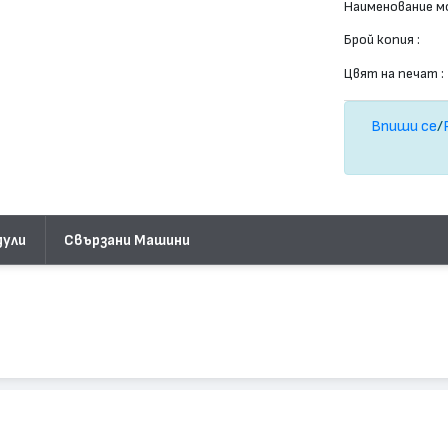
Наименование мо
Брой копия :
Цвят на печат :
Впиши се
/
дули
Свързани Машини
ER iR 2000