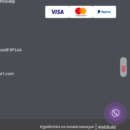
и тонер
еоргов №14А
ort.com
: WebBuild
Изработка на онлайн магазин