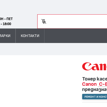
Search
ОН - ПЕТ
Във
 - 18:00
МАРКИ
КОНТАКТИ
Тонер кас
Canon
C-E
предназна
РЕМОНТ И КОН