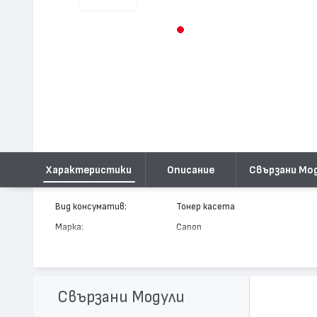
Характеристики
Описание
Свързани Мо
Вид консуматив:
Тонер касета
Марка:
Canon
Модел:
C-EXV 5
Цвят:
Монохромен
Капацитет:
7800
Свързани Модули
Съвместими устройства:
ImageRUNNER iR 1600, ImageRUNN