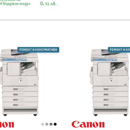
0.
лв.
M върджин модул
51
РЕМОНТ И КОНСУМАТИВИ
РЕМОНТ И К