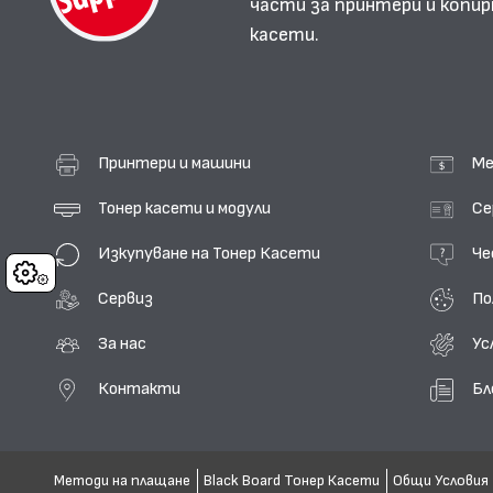
части за принтери и копир
касети.
Принтери и машини
Ме
Тонер касети и модули
Се
Изкупуване на Тонер Касети
Че
Cookies
Сервиз
По
За нас
Ус
Контакти
Бл
Методи на плащане
Black Board Тонер Касети
Общи Условия