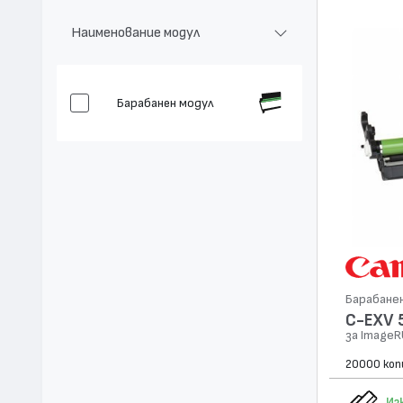
Наименование модул
Барабанен модул
Барабане
C-EXV 
за ImageR
20000 коп
Из