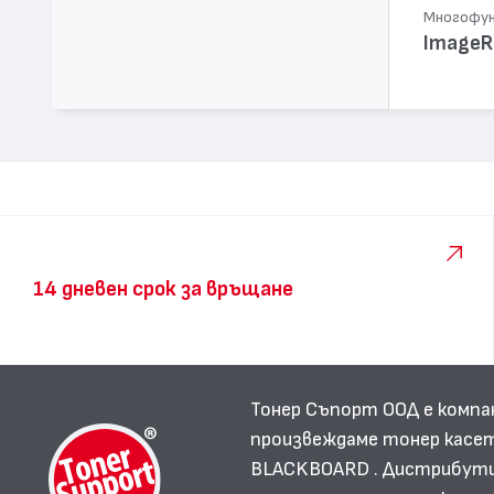
Многофунк
ImageR
14 дневен срок за връщане
Тонер Съпорт ООД е компа
произвеждаме тонер касет
BLACKBOARD . Дистрибутир