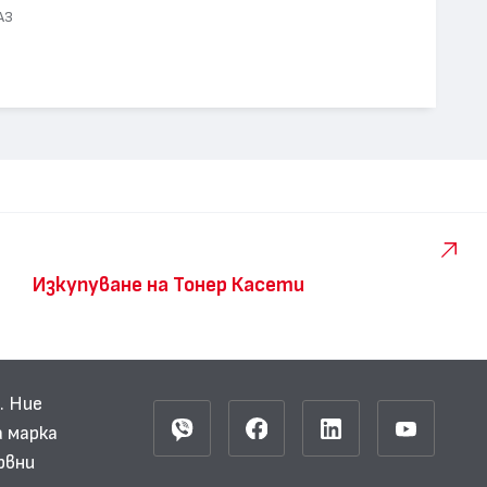
А3
Изкупуване на Тонер Касети
. Ние
 марка
рвни