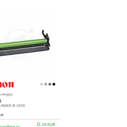
н модул
5
UNNER iR 1600
ия
0.
EUR
26
купуване на