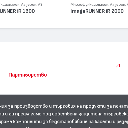
ционален, Лазерен, А3
Многофункционален, Лазерен, 
UNNER iR 1600
ImageRUNNER iR 2000
Партньорство
ния за производство и търговия на продукти за печат
и и ги предлагаме под собствена защитена търговска
аме компоненти за възстановяване на касети и резе