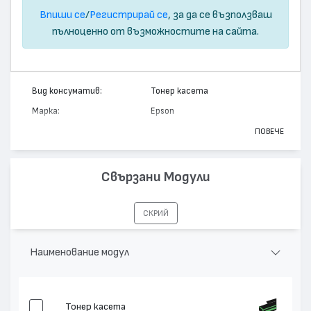
Впиши се
/
Регистрирай се
, за да се възползваш
пълноценно от възможностите на сайта.
Вид консуматив:
Тонер касета
Марка:
Epson
Модел:
C13S050229
ПОВЕЧЕ
Цвят:
Черен
Капацитет:
5000
Свързани Модули
Съвместими устройства:
AcuLaser C2600
СКРИЙ
Наименование модул
Тонер касета