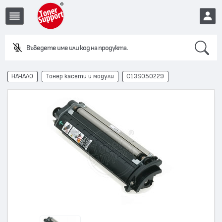
Search
Въведете име или код на продукта.
EUR
НАЧАЛО
Тонер касети и модули
C13S050229