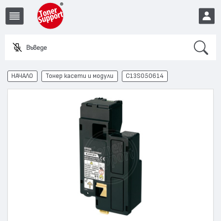
Search
Въведете име
EUR
НАЧАЛО
Тонер касети и модули
C13S050614