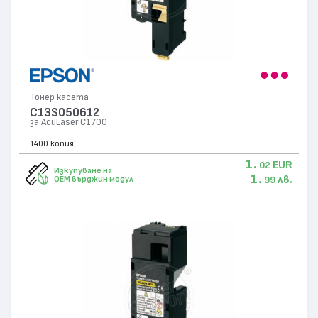
Тонер касета
C13S050612
за AcuLaser C1700
1400 копия
1.
EUR
02
Изкупуване на
1.
лв.
OEM върджин модул
99