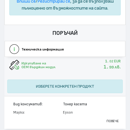
Впиши се
/
Регистрирай се
, за да се възползваш
пълноценно от възможностите на сайта.
ПОРЪЧАЙ
Техническа информация
1.
EUR
02
Изкупуване на
1.
лв.
99
OEM върджин модул
ИЗБЕРЕТЕ КОНКРЕТЕН ПРОДУКТ
Вид консуматив:
Тонер касета
Марка:
Epson
Модел:
C13S050614
ПОВЕЧЕ
Цвят:
Черен