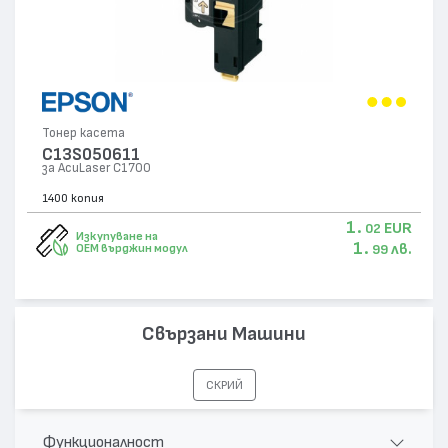
Тонер касета
C13S050611
за AcuLaser C1700
1400 копия
1.
EUR
02
Изкупуване на
1.
лв.
OEM върджин модул
99
Свързани Машини
СКРИЙ
Функционалност