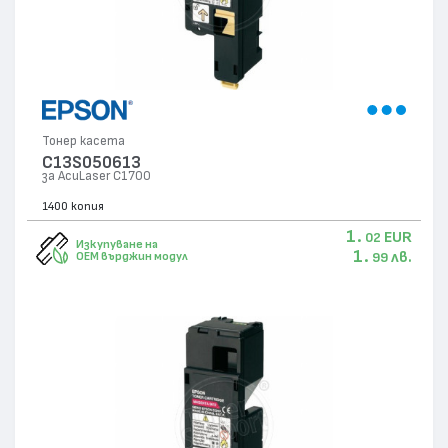
Тонер касета
C13S050613
за AcuLaser C1700
1400 копия
1.
EUR
02
Изкупуване на
1.
лв.
OEM върджин модул
99