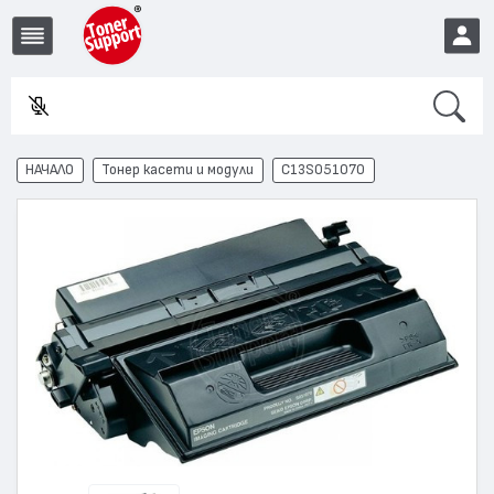
Search
Във
EUR
НАЧАЛО
Тонер касети и модули
C13S051070