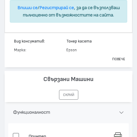
Впиши се
/
Регистрирай се
, за да се възползваш
пълноценно от възможностите на сайта.
Вид консуматив:
Тонер касета
Марка:
Epson
Модел:
C13S051070
ПОВЕЧЕ
Цвят:
Монохромен
Капацитет:
15000
Свързани Машини
Съвместими устройства:
EPL N2050
СКРИЙ
Функционалност
Принтер