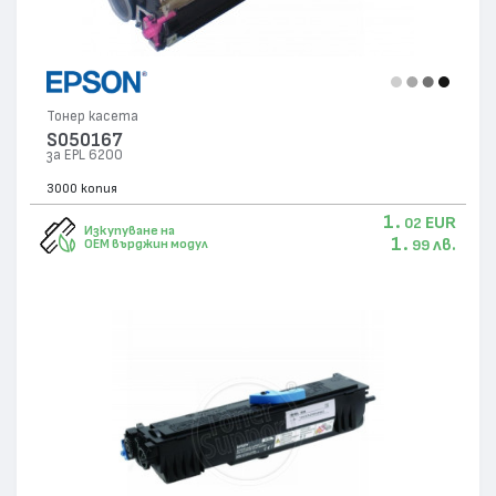
Тонер касета
S050167
за EPL 6200
3000 копия
1.
EUR
02
Изкупуване на
1.
лв.
OEM върджин модул
99