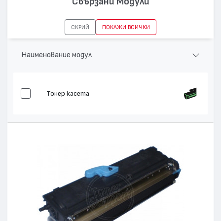
Свързани Модули
Съвместими
EPL 6200, EPL 6200L, AcuLaser
устройства:
M1200
СКРИЙ
ПОКАЖИ ВСИЧКИ
Наименование модул
Тонер касета