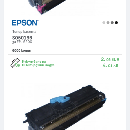
Тонер касета
S050166
за EPL 6200
6000 копия
2.
EUR
05
Изкупуване на
4.
лв.
OEM върджин модул
01