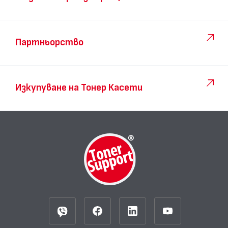
Партньорство
Изкупуване на Тонер Касети