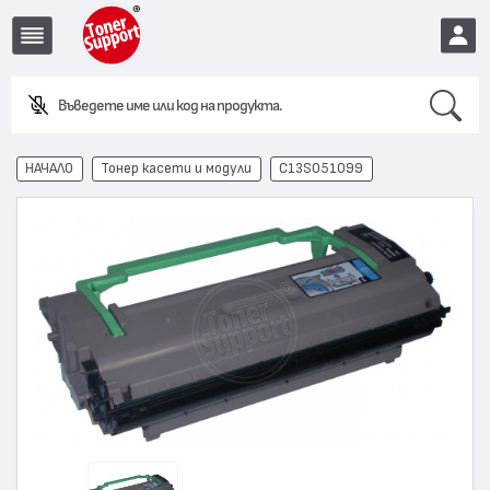
Search
EUR
НАЧАЛО
Тонер касети и модули
C13S051099