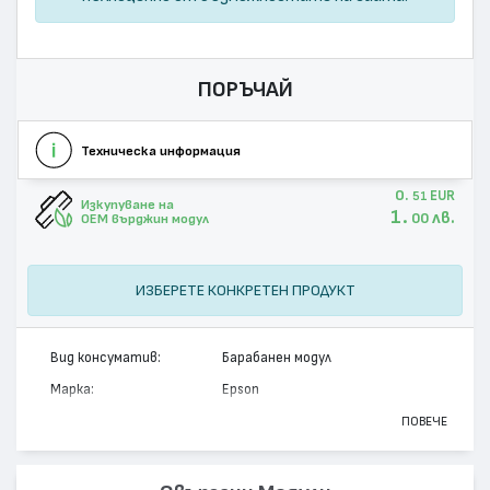
ПОРЪЧАЙ
Техническа информация
0.
EUR
51
Изкупуване на
1.
лв.
00
OEM върджин модул
ИЗБЕРЕТЕ КОНКРЕТЕН ПРОДУКТ
Вид консуматив:
Барабанен модул
Марка:
Epson
Модел:
C13S051099
ПОВЕЧЕ
Цвят:
Монохромен
Капацитет:
20000