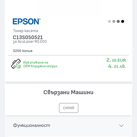
Тонер касета
C13S050521
за AcuLaser M1200
3200 копия
2.
EUR
05
Изкупуване на
4.
лв.
OEM върджин модул
01
Свързани Машини
СКРИЙ
Функционалност