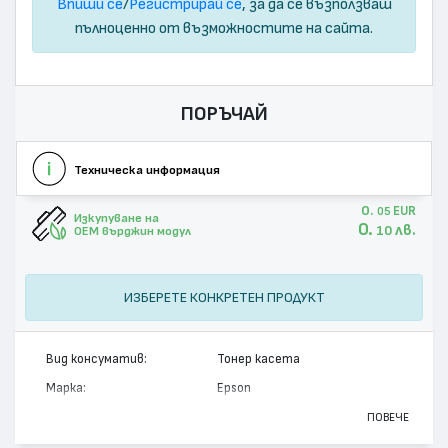
Впиши се
/
Регистрирай се
, за да се възползваш
пълноценно от възможностите на сайта.
ПОРЪЧАЙ
Техническа информация
0.
EUR
05
Изкупуване на
0.
лв.
10
OEM върджин модул
ИЗБЕРЕТЕ КОНКРЕТЕН ПРОДУКТ
Вид консуматив:
Тонер касета
Марка:
Epson
Модел:
C13S051173
ПОВЕЧЕ
Цвят:
Монохромен