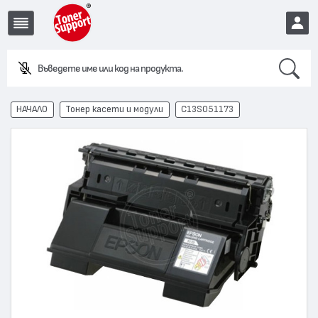
Search
Въведете име или код на продукта.
EUR
НАЧАЛО
Тонер касети и модули
C13S051173