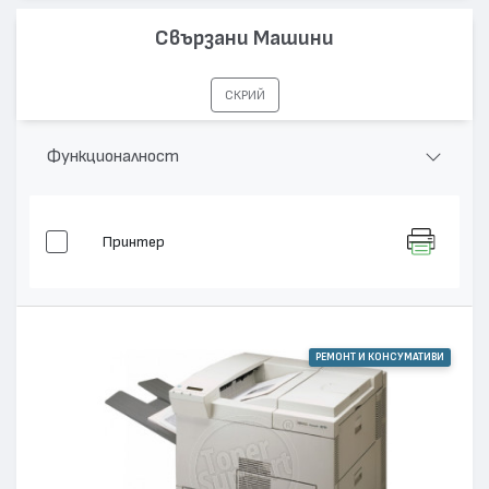
Капацитет:
20000
Свързани Машини
Съвместими устройства:
LaserJet 8100, LaserJet 8150
СКРИЙ
Функционалност
Принтер
РЕМОНТ И КОНСУМАТИВИ