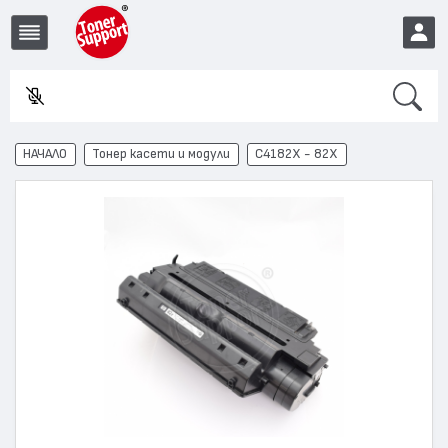
Search
Във
EUR
НАЧАЛО
Тонер касети и модули
C4182X - 82X