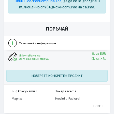
Впиши се
/
Регистрирай се
, за да се възползваш
пълноценно от възможностите на сайта.
ПОРЪЧАЙ
Техническа информация
0.
EUR
26
Изкупуване на
0.
лв.
51
OEM върджин модул
ИЗБЕРЕТЕ КОНКРЕТЕН ПРОДУКТ
Вид консуматив:
Тонер касета
Марка:
Hewlett-Packard
Модел:
C4182X - 82X
ПОВЕЧЕ
Цвят:
Монохромен