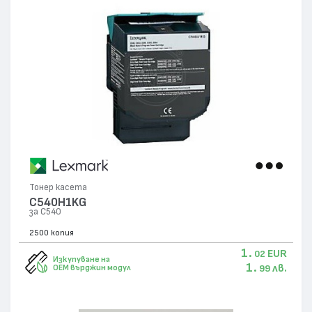
Тонер касета
C540H1KG
за C540
2500 копия
1.
EUR
02
Изкупуване на
1.
лв.
OEM върджин модул
99