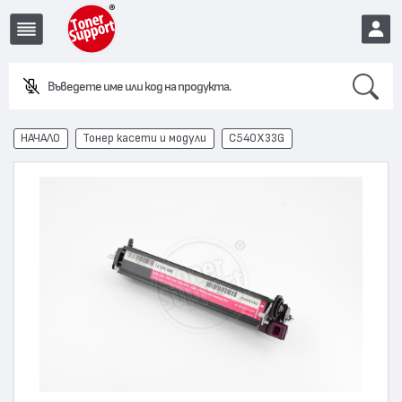
Search
EUR
НАЧАЛО
Тонер касети и модули
C540X33G