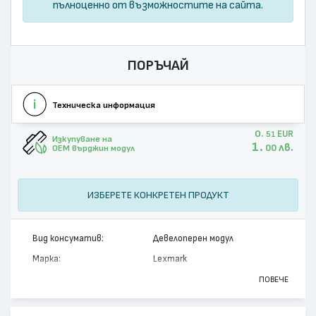
пълноценно от възможностите на сайта.
ПОРЪЧАЙ
Техническа информация
0.
EUR
51
Изкупуване на
1.
лв.
00
OEM върджин модул
ИЗБЕРЕТЕ КОНКРЕТЕН ПРОДУКТ
Вид консуматив:
Девелоперен модул
Марка:
Lexmark
Модел:
C540X33G
ПОВЕЧЕ
Цвят:
Магента