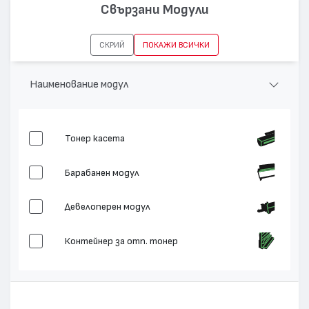
Капацитет:
30000
Свързани Модули
Съвместими устройства:
X543, C543, X544, X546, X548
СКРИЙ
ПОКАЖИ ВСИЧКИ
Наименование модул
Тонер касета
Барабанен модул
Девелоперен модул
Контейнер за отп. тонер