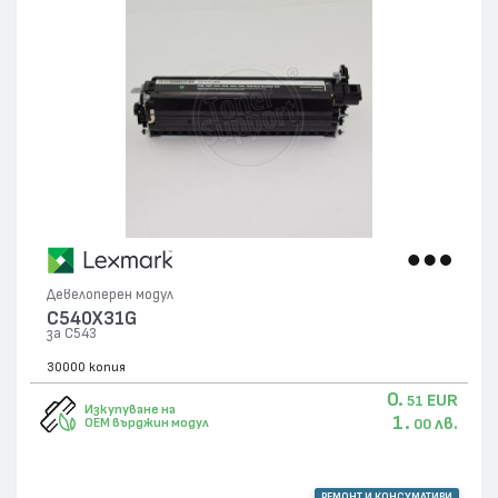
Девелоперен модул
C540X31G
за C543
30000 копия
0.
EUR
51
Изкупуване на
1.
лв.
OEM върджин модул
00
РЕМОНТ И КОНСУМАТИВИ