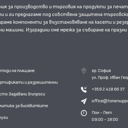
ния за производство и търговия на продукти за печат
и и ги предлагаме под собствена защитена търговска
аме компоненти за възстановяване на касети и резе
ни машини. Изградили сме мрежа за събиране на празн
тоди на плащане
гр. София
ул. Проф. Иван Г
ртификати и разрешителни
+359 2 418 66 37
сто Задавани Въпроси
office@tonersupp
литика за бисквитките
Пон - Пет
луги
09:00 - 18:00