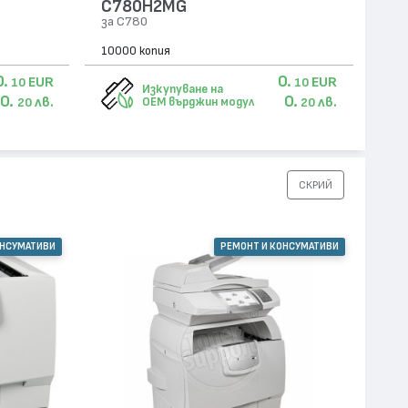
C780H2MG
за C780
10000 копия
0.
0.
EUR
EUR
10
10
Изкупуване на
0.
0.
лв.
лв.
OEM върджин модул
20
20
СКРИЙ
ОНСУМАТИВИ
РЕМОНТ И КОНСУМАТИВИ