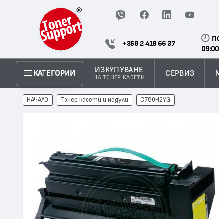
П
+359 2 418 66 37
09:00
ИЗКУПУВАНЕ
СЕРВИЗ
КАТЕГОРИИ
НА ТОНЕР КАСЕТИ
НАЧАЛО
Тонер касети и модули
C780H2YG