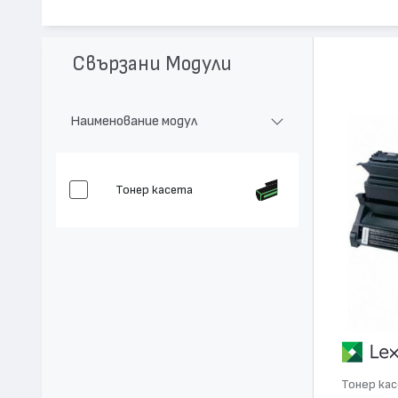
Модел:
C780H2YG
Цвят:
Жълт
Капацитет:
10000
Свързани Модули
Съвместими устройства:
C780, X782, C782
Наименование модул
Тонер касета
Тонер ка