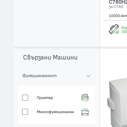
C780H
за C780
10000 коп
Из
OE
Свързани Машини
Функционалност
Принтер
Многофункционален