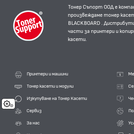
Тонер Съпорт ООД е компа
произвеждаме тонер касет
BLACKBOARD . Дистрибутир
части за принтери и копир
касети.
Принтери и машини
Ме
Тонер касети и модули
Се
Изкупуване на Тонер Касети
Че
Cookies
Сервиз
По
За нас
Ус