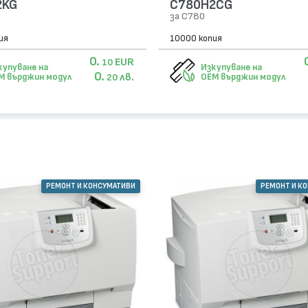
2KG
C780H2CG
за C780
ия
10000 копия
0.
EUR
10
купуване на
Изкупуване на
0.
лв.
M върджин модул
OEM върджин модул
20
РЕМОНТ И КОНСУМАТИВИ
РЕМОНТ И К