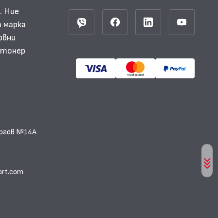
. Ние
 марка
рвни
и тонер
еоргов №14А
ort.com