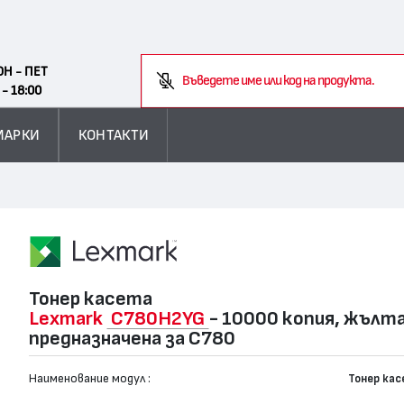
Search
ОН - ПЕТ
Във
 - 18:00
МАРКИ
КОНТАКТИ
Тонер касета
Lexmark
C780H2YG
- 10000 копия, жълта
предназначена за C780
Наименование модул :
Тонер ка