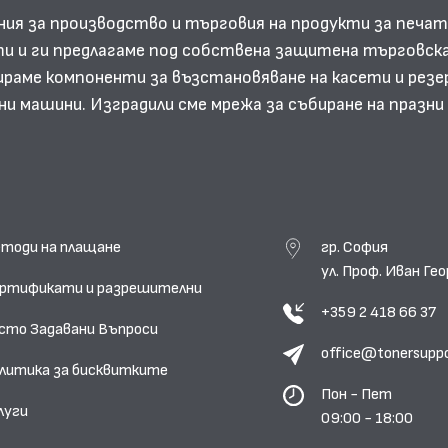
ния за производство и търговия на продукти за печат
и и ги предлагаме под собствена защитена търговска
аме компоненти за възстановяване на касети и резе
ни машини. Изградили сме мрежа за събиране на празн
тоди на плащане
гр. София
ул. Проф. Иван Г
ртификати и разрешителни
+359 2 418 66 37
сто Задавани Въпроси
office@tonersupp
литика за бисквитките
Пон - Пет
луги
09:00 - 18:00