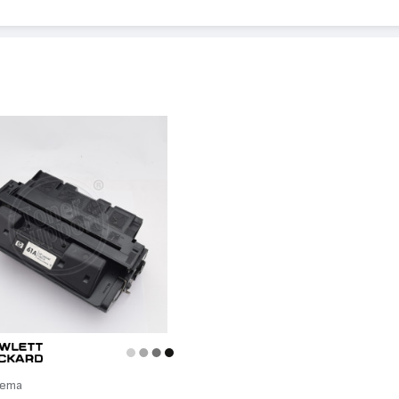
FP, LaserJet 4100
сета