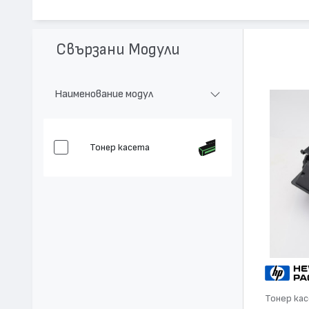
Модел:
C8061X - 61X
Цвят:
Монохромен
Капацитет:
10000
Свързани Модули
Съвместими устройства:
LaserJet 4100 MFP, LaserJet 4101 M
Наименование модул
Тонер касета
Тонер ка