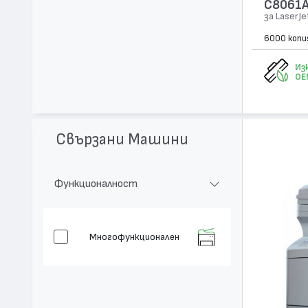
C8061A
за LaserJ
6000 копи
Из
OE
Свързани Машини
Функционалност
Многофункционален