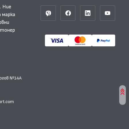
. Ние
 марка
рвни
и тонер
еоргов №14А
ort.com