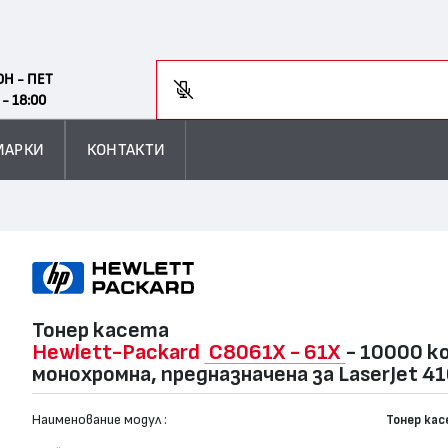
Search
ОН - ПЕТ
Въве
 - 18:00
МАРКИ
КОНТАКТИ
Тонер касета
Hewlett-Packard
C8061X - 61X
- 10000 к
монохромна, предназначена за LaserJet 4
Наименование модул :
Тонер ка