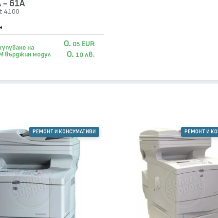
 - 61A
et 4100
я
0.
EUR
05
купуване на
0.
лв.
M върджин модул
10
РЕМОНТ И КОНСУМАТИВИ
РЕМОНТ И К