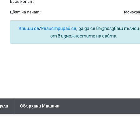
Брой копия :
Цвят на печат :
Монохр
Впиши се
/
Регистрирай се
, за да се възползваш пълно
от възможностите на сайта.
дули
Свързани Машини