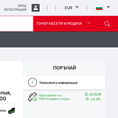
ВХОД
EUR
РЕГИСТРАЦИЯ
ТОНЕР КАСЕТИ И МОДУЛИ
ПОРЪЧАЙ
Техническа информация
опия,
0.
EUR
05
Изкупуване на
100
0.
лв.
OEM върджин модул
10
сета