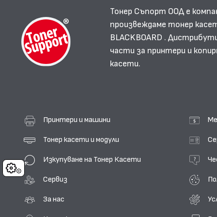
Тонер Съпорт ООД е компа
произвеждаме тонер касет
BLACKBOARD . Дистрибутир
части за принтери и копир
касети.
Принтери и машини
Ме
Тонер касети и модули
Се
Изкупуване на Тонер Касети
Че
Cookies
Сервиз
По
За нас
Ус