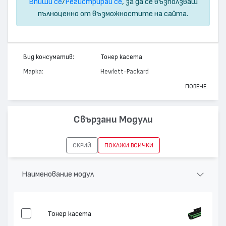
Впиши се
/
Регистрирай се
, за да се възползваш
пълноценно от възможностите на сайта.
Вид консуматив:
Тонер касета
Марка:
Hewlett-Packard
Модел:
C9702A - 121A
ПОВЕЧЕ
Цвят:
Жълт
Капацитет:
4000
Свързани Модули
Съвместими
Color LaserJet 2500, Color LaserJet
устройства:
1500
СКРИЙ
ПОКАЖИ ВСИЧКИ
Наименование модул
Тонер касета