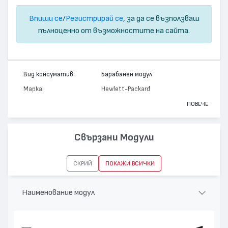
Впиши се
/
Регистрирай се
, за да се възползваш
пълноценно от възможностите на сайта.
Вид консуматив:
Барабанен модул
Марка:
Hewlett-Packard
Модел:
C9704A - 121A
ПОВЕЧЕ
Цвят:
Цветен
Капацитет:
20000
Свързани Модули
Съвместими
Color LaserJet 2500, Color LaserJet
устройства:
1500
СКРИЙ
ПОКАЖИ ВСИЧКИ
Наименование модул