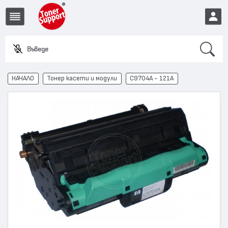
Search
Въведете име
EUR
НАЧАЛО
Тонер касети и модули
C9704A - 121A